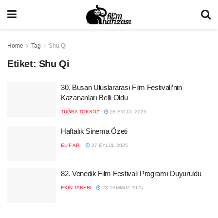
Home
Tag
Shu Qi
Etiket:
Shu Qi
30. Busan Uluslararası Film Festivali’nin
Kazananları Belli Oldu
TUĞBA TOKSÖZ
28 EYLÜL 2025
Haftalık Sinema Özeti
ELIF ARI
27 EYLÜL 2025
82. Venedik Film Festivali Programı Duyuruldu
EKIN TANERI
23 TEMMUZ 2025