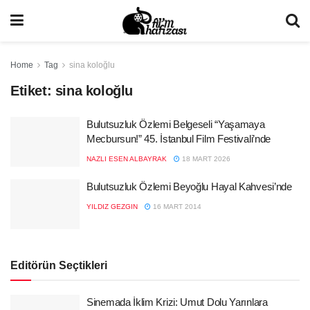
Home
Tag
sina koloğlu
Etiket:
sina koloğlu
Bulutsuzluk Özlemi Belgeseli “Yaşamaya
Mecbursun!” 45. İstanbul Film Festivali’nde
NAZLI ESEN ALBAYRAK
18 MART 2026
Bulutsuzluk Özlemi Beyoğlu Hayal Kahvesi’nde
YILDIZ GEZGIN
16 MART 2014
Editörün Seçtikleri
Sinemada İklim Krizi: Umut Dolu Yarınlara