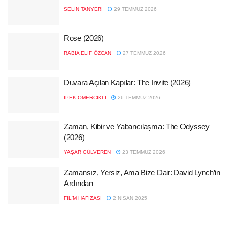
SELIN TANYERI
29 TEMMUZ 2026
Rose (2026)
RABIA ELIF ÖZCAN
27 TEMMUZ 2026
Duvara Açılan Kapılar: The Invite (2026)
İPEK ÖMERCIKLI
26 TEMMUZ 2026
Zaman, Kibir ve Yabancılaşma: The Odyssey
(2026)
YAŞAR GÜLVEREN
23 TEMMUZ 2026
Zamansız, Yersiz, Ama Bize Dair: David Lynch’in
Ardından
FIL'M HAFIZASI
2 NISAN 2025