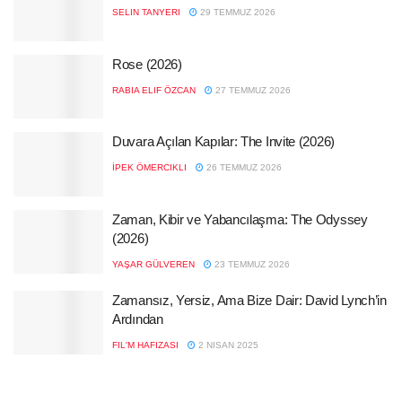
SELIN TANYERI
29 TEMMUZ 2026
Rose (2026)
RABIA ELIF ÖZCAN
27 TEMMUZ 2026
Duvara Açılan Kapılar: The Invite (2026)
İPEK ÖMERCIKLI
26 TEMMUZ 2026
Zaman, Kibir ve Yabancılaşma: The Odyssey
(2026)
YAŞAR GÜLVEREN
23 TEMMUZ 2026
Zamansız, Yersiz, Ama Bize Dair: David Lynch’in
Ardından
FIL'M HAFIZASI
2 NISAN 2025