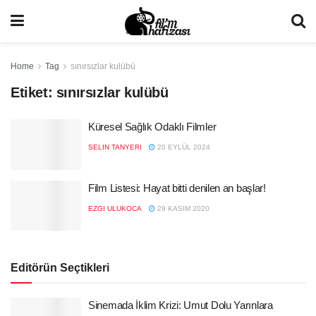
Home
Tag
sınırsızlar kulübü
Etiket:
sınırsızlar kulübü
Küresel Sağlık Odaklı Filmler
SELIN TANYERI
20 EYLÜL 2024
Film Listesi: Hayat bitti denilen an başlar!
EZGI ULUKOCA
29 KASIM 2020
Editörün Seçtikleri
Sinemada İklim Krizi: Umut Dolu Yarınlara