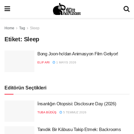
Home
Tag
Sleep
Etiket:
Sleep
Bong Joon-ho’dan Animasyon Film Geliyor!
ELIF ARI
1 MAYIS 2026
Editörün Seçtikleri
İnsanlığın Otopsisi: Disclosure Day (2026)
TUBA BÜDÜŞ
5 TEMMUZ 2026
Tanıdık Bir Kâbusu Takip Etmek: Backrooms