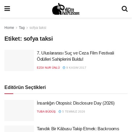
Home
Tag
sofya taksi
Etiket:
sofya taksi
7. Uluslararası Suç ve Ceza Film Festivali
Ödülleri Sahiplerini Buldu!
EZGI NUR ÜNLÜ
9 KASIM 2017
Editörün Seçtikleri
İnsanlığın Otopsisi: Disclosure Day (2026)
TUBA BÜDÜŞ
5 TEMMUZ 2026
Tanıdık Bir Kâbusu Takip Etmek: Backrooms