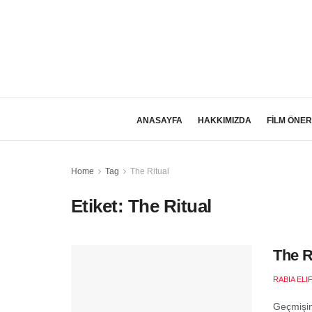
ANASAYFA
HAKKIMIZDA
FİLM ÖNER
Home
Tag
The Ritual
Etiket:
The Ritual
The R
RABIA ELI
Geçmişin