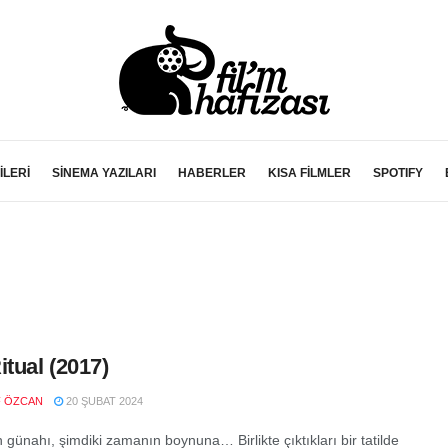
İLERİ
SİNEMA YAZILARI
HABERLER
KISA FİLMLER
SPOTIFY
itual (2017)
F ÖZCAN
20 ŞUBAT 2024
 günahı, şimdiki zamanın boynuna… Birlikte çıktıkları bir tatilde