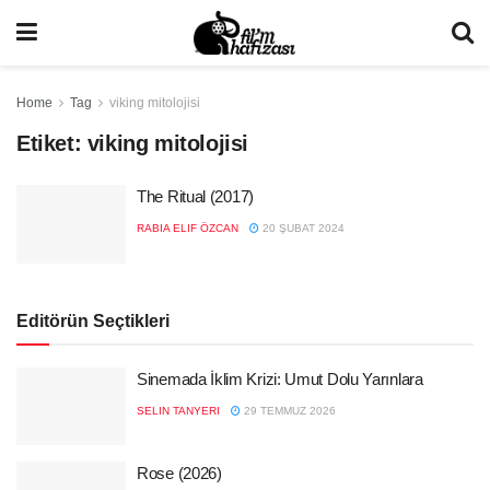
Home
Tag
viking mitolojisi
Etiket:
viking mitolojisi
The Ritual (2017)
RABIA ELIF ÖZCAN
20 ŞUBAT 2024
Editörün Seçtikleri
Sinemada İklim Krizi: Umut Dolu Yarınlara
SELIN TANYERI
29 TEMMUZ 2026
Rose (2026)