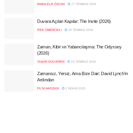
RABIA ELIF ÖZCAN
27 TEMMUZ 2026
Duvara Açılan Kapılar: The Invite (2026)
İPEK ÖMERCIKLI
26 TEMMUZ 2026
Zaman, Kibir ve Yabancılaşma: The Odyssey
(2026)
YAŞAR GÜLVEREN
23 TEMMUZ 2026
Zamansız, Yersiz, Ama Bize Dair: David Lynch’in
Ardından
FIL'M HAFIZASI
2 NISAN 2025