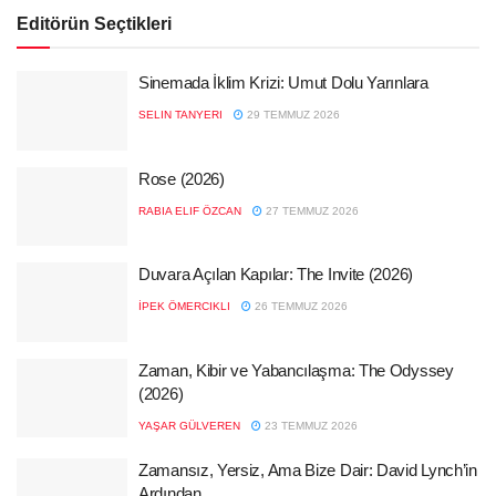
Editörün Seçtikleri
Sinemada İklim Krizi: Umut Dolu Yarınlara
SELIN TANYERI
29 TEMMUZ 2026
Rose (2026)
RABIA ELIF ÖZCAN
27 TEMMUZ 2026
Duvara Açılan Kapılar: The Invite (2026)
İPEK ÖMERCIKLI
26 TEMMUZ 2026
Zaman, Kibir ve Yabancılaşma: The Odyssey
(2026)
YAŞAR GÜLVEREN
23 TEMMUZ 2026
Zamansız, Yersiz, Ama Bize Dair: David Lynch’in
Ardından