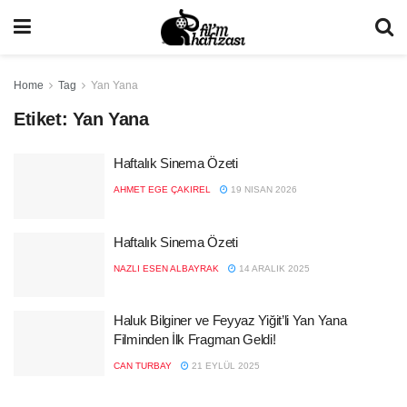
Home
Tag
Yan Yana
Etiket:
Yan Yana
Haftalık Sinema Özeti
AHMET EGE ÇAKIREL
19 NISAN 2026
Haftalık Sinema Özeti
NAZLI ESEN ALBAYRAK
14 ARALIK 2025
Haluk Bilginer ve Feyyaz Yiğit’li Yan Yana
Filminden İlk Fragman Geldi!
CAN TURBAY
21 EYLÜL 2025