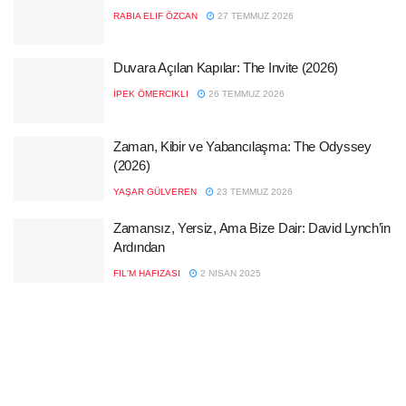
RABIA ELIF ÖZCAN
27 TEMMUZ 2026
Duvara Açılan Kapılar: The Invite (2026)
İPEK ÖMERCIKLI
26 TEMMUZ 2026
Zaman, Kibir ve Yabancılaşma: The Odyssey
(2026)
YAŞAR GÜLVEREN
23 TEMMUZ 2026
Zamansız, Yersiz, Ama Bize Dair: David Lynch’in
Ardından
FIL'M HAFIZASI
2 NISAN 2025