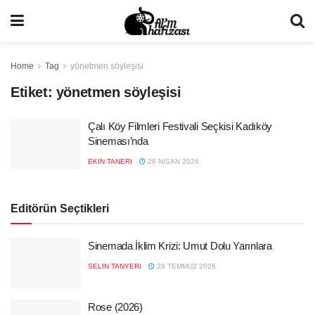
Home
Tag
yönetmen söyleşisi
Etiket:
yönetmen söyleşisi
Çalı Köy Filmleri Festivali Seçkisi Kadıköy
Sineması’nda
EKIN TANERI
28 NISAN 2026
Editörün Seçtikleri
Sinemada İklim Krizi: Umut Dolu Yarınlara
SELIN TANYERI
29 TEMMUZ 2026
Rose (2026)