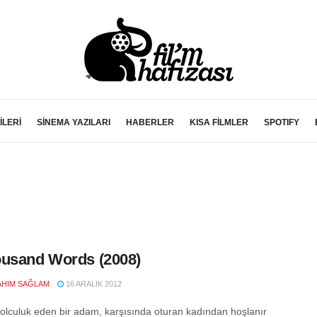
İLERİ
SİNEMA YAZILARI
HABERLER
KISA FİLMLER
SPOTIFY
usand Words (2008)
RAHIM SAĞLAM
16 ARALIK 2012
olculuk eden bir adam, karşısında oturan kadından hoşlanır