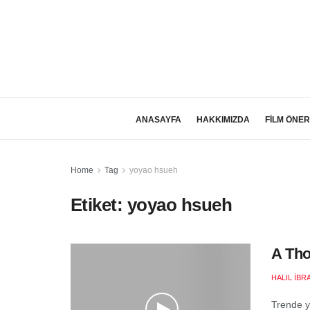
ANASAYFA
HAKKIMIZDA
FİLM ÖNER
Home
Tag
yoyao hsueh
Etiket:
yoyao hsueh
A Tho
HALIL İB
Trende y