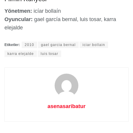
Yönetmen:
icíar bollaín
Oyuncular:
gael garcía bernal, luis tosar, karra
elejalde
Etiketler:
2010
gael garcia bernal
iciar bollain
karra elejalde
luis tosar
asenasaribatur