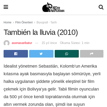
Home
Film Önerileri
Biyografi - Tarih
También la lluvia (2010)
asenasaribatur
15 yıl önce
Okuma Süresi: 1 min
İdealist yönetmen Sebastián, Kolomb’un Amerika
kıtasına ayak basmasıyla başlayan sömürüye, yerli
halka uygulanan şiddete yönelik eleştirel bir film
çekmek için Bolivya’ya gelir. Tabii filmin oyuncuları
da 500 yıl önce kendi topraklarında oturmak için
altın vermek zorunda olan, şimdi ise suyun