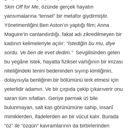
Skin Off for Me
, özünde gerçek hayatın
yansımalarına “tensel” bir metafor giydirmiştir.
Yönetmenliğini Ben Aston’ın yaptığı film; Anna
Maguire’in canlandırdığı, fakat adı zikredilmeyen bir
kadının kelimeleriyle açılır:
“İstediğin bu mu, diye
sordu. Ve ben de evet dedim.”
Sevgilisinden gelen
bu yegâne istek, hayatta fiziksel varlığının bir imzası
niteliğindeki tenini bedeninden sıyırıp kimliğinin,
dolayısıyla benliğinin bir bölümünü terk etmesi için
yeterlidir adamın. Ve bir çırpıda çekip çıkarıverir onu
saran tüm sıfatları. Geriye parmak izi bile
bulunmayan, salt kas görünümüne sahip, insanî
mimiklerden, ifadelerden ari bir vücut kalır. Burada
“öz” ile “özgün” kavramlarının da birbirlerinden