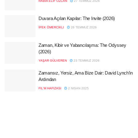
RABIA ELIF ÖZCAN
27 TEMMUZ 2026
Duvara Açılan Kapılar: The Invite (2026)
İPEK ÖMERCIKLI
26 TEMMUZ 2026
Zaman, Kibir ve Yabancılaşma: The Odyssey
(2026)
YAŞAR GÜLVEREN
23 TEMMUZ 2026
Zamansız, Yersiz, Ama Bize Dair: David Lynch’in
Ardından
FIL'M HAFIZASI
2 NISAN 2025