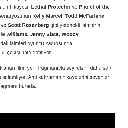
m
‘un hikayesi
Lethal Protector
ve
Planet of the
n senaryosunun
Kelly Marcel
,
Todd McFarlane
,
ve
Scott Rosenberg
gibi yetenekli isimlerin
le Williams, Jenny Slate, Woody
ddalı isimleri oyuncu kadrosunda
lgi çekici hale getiriyor.
klanan film, yeni fragmanıyla seyircisini daha sert
n selamlıyor. Anti kahraman hikayelerini sevenler
fragmanı burada.