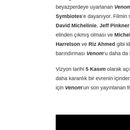
beyazperdeye uyarlanan
Veno
Symbiotes
‘e dayanıyor. Filmi
David Michelinie
,
Jeff Pinkner
elinden çıkmış olması ve
Michel
Harrelson
ve
Riz Ahmed
gibi i
barındırması
Venom
‘u daha da i
Vizyon tarihi
5 Kasım
olarak açı
daha karanlık bir evrenin içinde
için
Venom
‘un son yayınlanan 