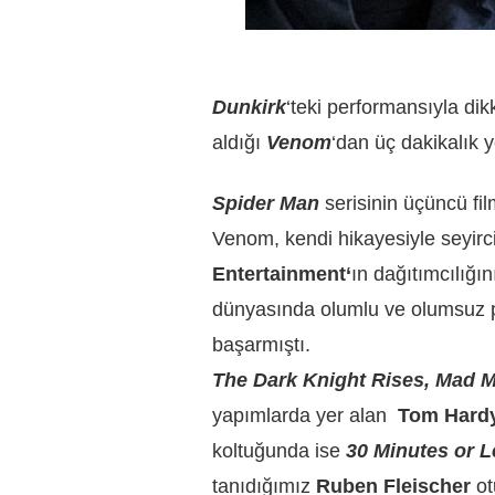
Dunkirk
‘teki performansıyla di
aldığı
Venom
‘dan üç dakikalık 
Spider Man
serisinin üçüncü fi
Venom, kendi hikayesiyle seyirc
Entertainment
‘
ın dağıtımcılığı
dünyasında olumlu ve olumsuz pek
başarmıştı.
The Dark Knight Rises, Mad M
yapımlarda yer alan
Tom Hard
koltuğunda
ise
30 Minutes or 
tanıdığımız
Ruben Fleischer
ot