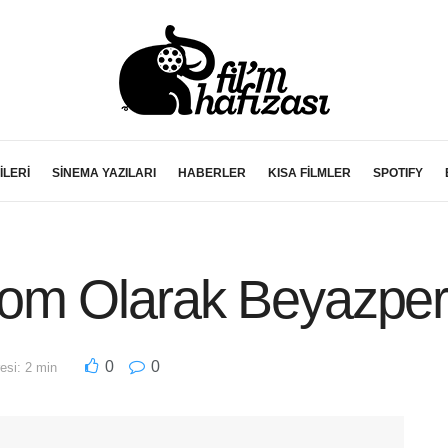
İLERİ
SİNEMA YAZILARI
HABERLER
KISA FİLMLER
SPOTIFY
om Olarak Beyazpe
0
0
si: 2 min