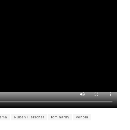
nema
Ruben Fleischer
tom hardy
venom