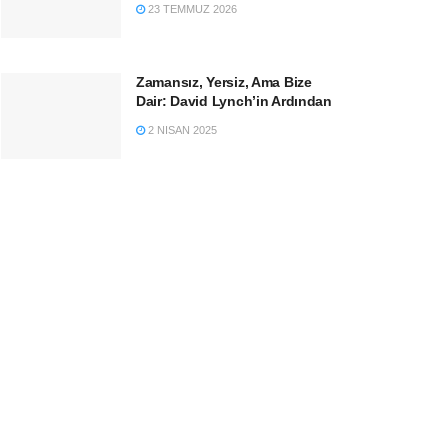
23 TEMMUZ 2026
Zamansız, Yersiz, Ama Bize
Dair: David Lynch’in Ardından
2 NISAN 2025