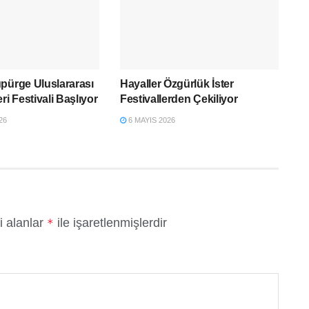
pürge Uluslararası
Hayaller Özgürlük İster
ri Festivali Başlıyor
Festivallerden Çekiliyor
26
6 MAYIS 2026
i alanlar
ile işaretlenmişlerdir
*