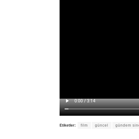
Etiketler:
film
güncel
gündem si