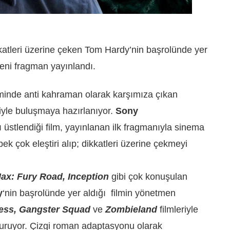
kkatleri üzerine çeken Tom Hardy’nin başrolünde yer
yeni fragman yayınlandı.
lminde anti kahraman olarak karşımıza çıkan
iyle buluşmaya hazırlanıyor.
Sony
nı üstlendiği film, yayınlanan ilk fragmanıyla sinema
 çok eleştiri alıp; dikkatleri üzerine çekmeyi
ax: Fury Road, Inception
gibi çok konuşulan
y
‘nin başrolünde yer aldığı
filmin
yönetmen
Less, Gangster Squad
ve
Zombieland
filmleriyle
uruyor. Çizgi roman adaptasyonu olarak