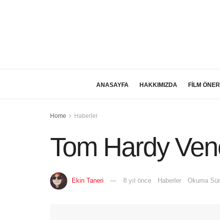
ANASAYFA
HAKKIMIZDA
FİLM ÖNER
Home
Haberler
Tom Hardy Ven
Ekin Taneri
8 yıl önce
Haberler
Okuma Süre