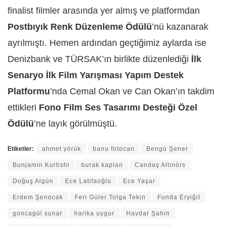
finalist filmler arasında yer almış ve platformdan
Postbıyık Renk Düzenleme Ödülü
’nü kazanarak
ayrılmıştı. Hemen ardından geçtiğimiz aylarda ise
Denizbank ve TÜRSAK’ın birlikte düzenlediği
İlk
Senaryo İlk Film Yarışması Yapım Destek
Platformu
’nda Cemal Okan ve Can Okan’ın takdim
ettikleri
Fono Film Ses Tasarımı Desteği Özel
Ödülü
’ne layık görülmüştü.
Etiketler:
ahmet yörük
banu fotocan
Bengü Şener
Bunjamin Kurtishi
burak kaplan
Candaş Altınörs
Doğuş Algün
Ece Latifaoğlu
Ece Yaşar
Erdem Şenocak
Feri Güler Tolga Tekin
Funda Eryiğit
goncagül sunar
harika uygur
Haydar Şahin