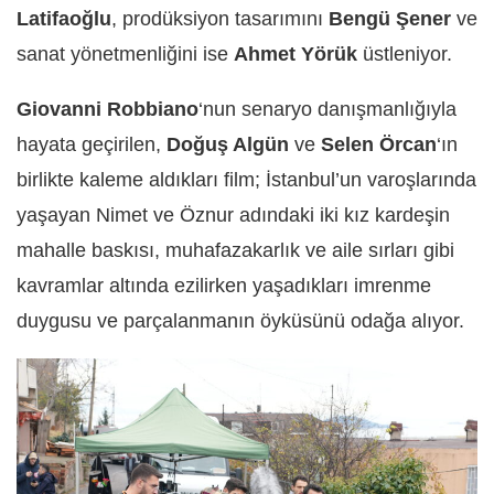
Latifaoğlu
, prodüksiyon tasarımını
Bengü Şener
ve
sanat yönetmenliğini ise
Ahmet Yörük
üstleniyor.
Giovanni Robbiano
‘nun senaryo danışmanlığıyla
hayata geçirilen,
Doğuş Algün
ve
Selen Örcan
‘ın
birlikte kaleme aldıkları film; İstanbul’un varoşlarında
yaşayan Nimet ve Öznur adındaki iki kız kardeşin
mahalle baskısı, muhafazakarlık ve aile sırları gibi
kavramlar altında ezilirken yaşadıkları imrenme
duygusu ve parçalanmanın öyküsünü odağa alıyor.