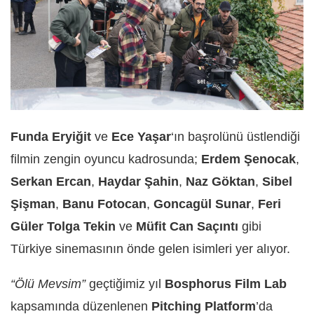
Funda Eryiğit
ve
Ece Yaşar
‘ın başrolünü üstlendiği
filmin zengin oyuncu kadrosunda;
Erdem Şenocak
,
Serkan Ercan
,
Haydar Şahin
,
Naz Göktan
,
Sibel
Şişman
,
Banu Fotocan
,
Goncagül Sunar
,
Feri
Güler Tolga Tekin
ve
Müfit Can Saçıntı
gibi
Türkiye sinemasının önde gelen isimleri yer alıyor.
“Ölü Mevsim”
geçtiğimiz yıl
Bosphorus Film Lab
kapsamında düzenlenen
Pitching Platform
’da