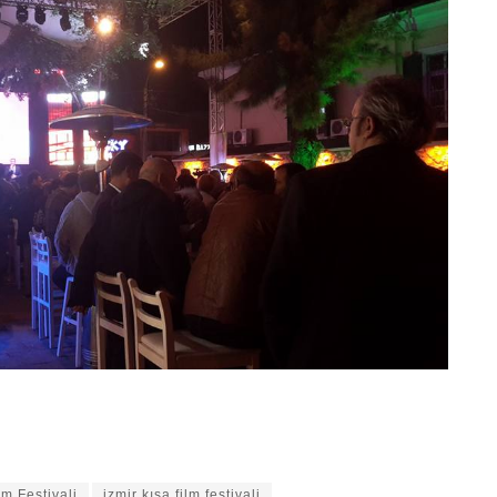
lm Festivali
izmir kısa film festivali