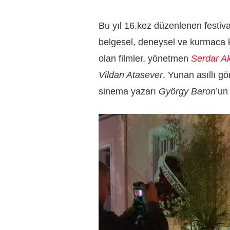
Bu yıl 16.kez düzenlenen festiva
belgesel, deneysel ve kurmaca ka
olan filmler, yönetmen
Serdar A
Vildan Atasever
, Yunan asıllı g
sinema yazarı
György Baron
’un