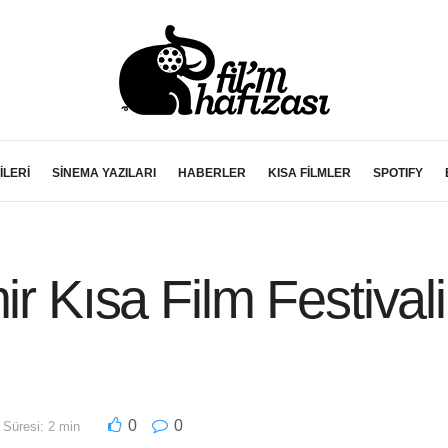
İLERİ
SİNEMA YAZILARI
HABERLER
KISA FİLMLER
SPOTIFY
ir Kısa Film Festivali
0
0
Süresi: 2 min