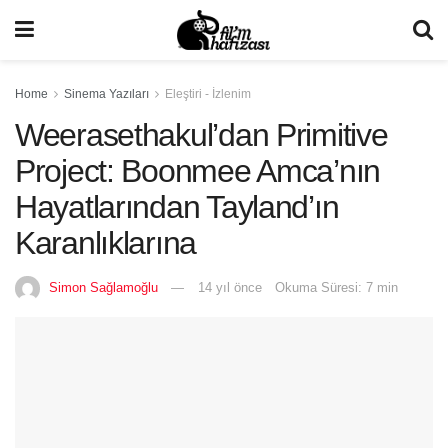
Home
Sinema Yazıları
Eleştiri - İzlenim
Weerasethakul’dan Primitive
Project: Boonmee Amca’nın
Hayatlarından Tayland’ın
Karanlıklarına
Simon Sağlamoğlu
14 yıl önce
Okuma Süresi: 7 min