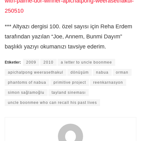
with-palme-dor-winner-apichatpong-weerasethakul-
250510
*** Altyazı dergisi 100. özel sayısı için Reha Erdem
tarafından yazılan “Joe, Annem, Bunmi Dayım”
başlıklı yazıyı okumanızı tavsiye ederim.
Etiketler:
2009
2010
a letter to uncle boonmee
apichatpong weerasethakul
dönüşüm
nabua
orman
phantoms of nabua
primitive project
reenkarnasyon
simon sağlamoğlu
tayland sineması
uncle boonmee who can recall his past lives