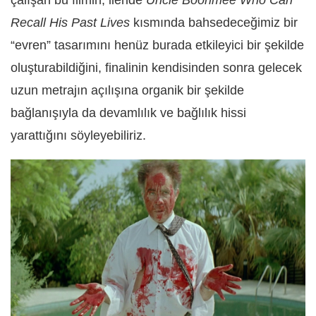
çalışan bu filmin, ileride
Uncle Boonmee Who Can
Recall His Past Lives
kısmında bahsedeceğimiz bir
“evren” tasarımını henüz burada etkileyici bir şekilde
oluşturabildiğini, finalinin kendisinden sonra gelecek
uzun metrajın açılışına organik bir şekilde
bağlanışıyla da devamlılık ve bağlılık hissi
yarattığını söyleyebiliriz.