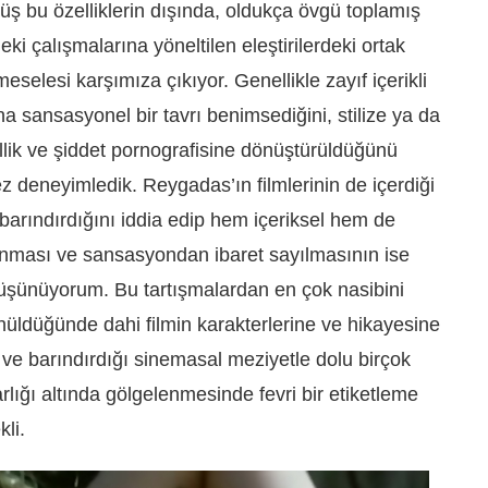
ş bu özelliklerin dışında, oldukça övgü toplamış
eki çalışmalarına yöneltilen eleştirilerdeki ortak
selesi karşımıza çıkıyor. Genellikle zayıf içerikli
na sansasyonel bir tavrı benimsediğini, stilize ya da
sellik ve şiddet pornografisine dönüştürüldüğünü
deneyimledik. Reygadas’ın filmlerinin de içerdiği
 barındırdığını iddia edip hem içeriksel hem de
anması ve sansasyondan ibaret sayılmasının ise
düşünüyorum. Bu tartışmalardan en çok nasibini
üldüğünde dahi filmin karakterlerine ve hikayesine
 ve barındırdığı sinemasal meziyetle dolu birçok
rlığı altında gölgelenmesinde fevri bir etiketleme
li.