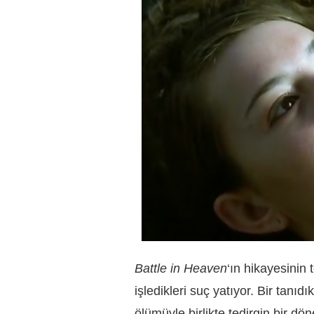
Battle in Heaven
‘ın hikayesinin 
işledikleri suç yatıyor. Bir tanı
ölümüyle birlikte tedirgin bir dö