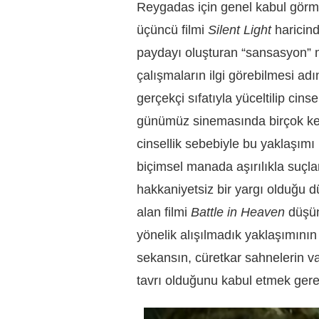
Reygadas için genel kabul görmü
üçüncü filmi
Silent Light
haricind
paydayı oluşturan “sansasyon” me
çalışmaların ilgi görebilmesi adı
gerçekçi sıfatıyla yüceltilip cin
günümüz sinemasında birçok kez 
cinsellik sebebiyle bu yaklaşımı
biçimsel manada aşırılıkla suçl
hakkaniyetsiz bir yargı olduğu 
alan filmi
Battle in Heaven
düşün
yönelik alışılmadık yaklaşımının
sekansın, cüretkar sahnelerin va
tavrı olduğunu kabul etmek gerek