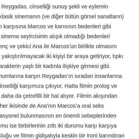
 Reygadas, cinselliği sunuş şekli ve eylemin
e klasik sinemanın (ve diğer bütün görsel sanatların)
in karşısına Marcos ve karısının bedenleri gibi
e sinema seyircisinin alışık olmadığı bedenleri
enç ve çekici Ana ile Marcos’un birlikte olmasını
akıştırılmayacak iki kişiyi bir araya getiriyor, tıpkı
rakterin yaşlı bir kadınla ilişkiye girmesi gibi.
numlarına karşın Reygadas’ın sıradan insanlarına
nselliği karşımıza çıkıyor. Hatta filmin prolog ve
ha da çetrefilli bir hal alıyor. Filmin akışından
 her ikisinde de Ana’nın Marcos’a oral seks
nsasyonel bulunmasının en önemli sebeplerinden
u ise birbirlerinin zıttı iki durumu karşı karşıya
luğu ve filmin gidişatıyla keskin bir ironi barındıran