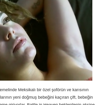
temelinde Meksikalı bir özel şoförün ve karısının
dıklarının yeni doğmuş bebeğini kaçıran çift, bebeğin
neme giriyorlar. Battle in Heaven beklenilenin aksine