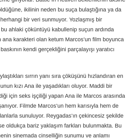
öldüğüne, ikilinin neden bu suça bulaştığına ya da
r herhangi bir veri sunmuyor. Yozlaşmış bir
 bu ahlaki çöküntüyü kabullenip suçun ardında
in ana karakteri olan ketum Marcos’un film boyunca
askının kendi gerçekliğini parçalayışı yaratıcı
aylaştıkları sırrın yanı sıra çöküşünü hızlandıran en
nunun kızı Ana ile yaşadıkları oluyor. Maddi bir
ği için seks işçiliği yapan Ana ile Marcos arasında
 yaşanıyor. Filmde Marcos’un hem karısıyla hem de
planlarla sunuluyor. Reygadas’ın çekincesiz şekilde
e oldukça bariz yaklaşım farkları bulunmakta. Bu
tmenin sinemada cinselliğin sunumu ve anlamı