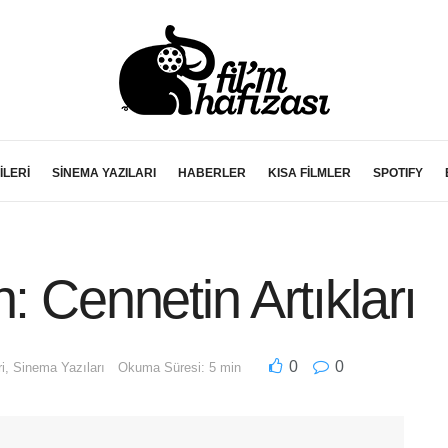
İLERİ
SİNEMA YAZILARI
HABERLER
KISA FİLMLER
SPOTIFY
: Cennetin Artıkları
0
0
i
,
Sinema Yazıları
Okuma Süresi: 5 min