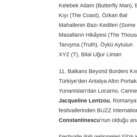
Kelebek Adam (Butterfly Man),
Kıyı (The Coast), Özkan Bal
Mahallenin Bazı Kedileri (Some
Masalların Hikâyesi (The Thou
Tanışma (Truth), Öykü Aytulun
XYZ (T), Bilal Uğur Liman
11. Balkans Beyond Borders Kısa 
Türkiye’den Antalya Altın Portak
Yunanistan’dan Locarno, Cannes
Jacqueline Lentzou
, Romanya’
festivallerinden BUZZ Internatio
Constantinescu
’nun olduğu ana
Festivalle ilgili gelişmeleri Fil’m