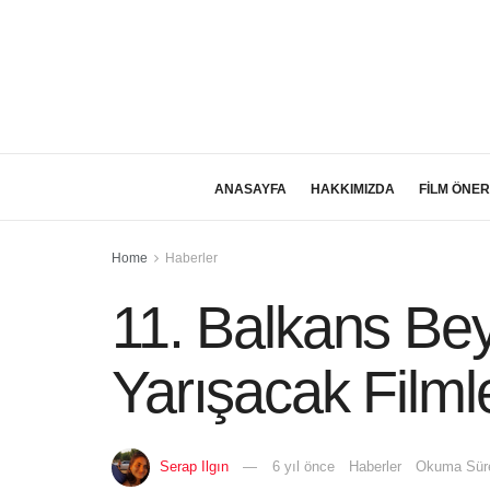
ANASAYFA
HAKKIMIZDA
FİLM ÖNER
Home
Haberler
11. Balkans Bey
Yarışacak Filmle
Serap Ilgın
6 yıl önce
Haberler
Okuma Süre