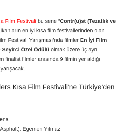
 Film Festivali
bu sene “
Contr(u)st (Tezatlık ve
lkanların en iyi kısa film festivallerinden olan
m Festivali Yarışması’nda filmler
En İyi Film
e
Seyirci Özel Ödülü
olmak üzere üç ayrı
finalist filmler arasında 9 filmin yer aldığı
 yarışacak.
rs Kısa Film Festivali’ne Türkiye’den
sena
l, Asphalt), Egemen Yılmaz