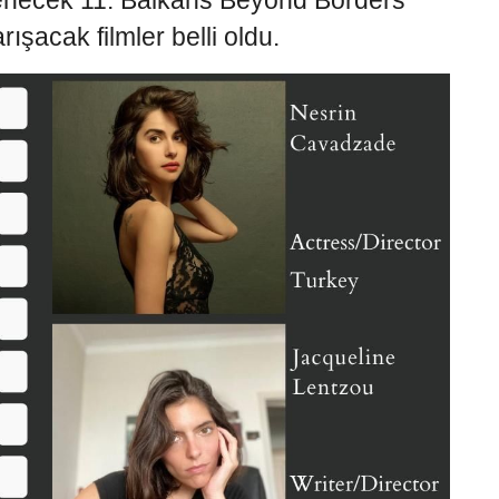
lenecek 11. Balkans Beyond Borders
rışacak filmler belli oldu.