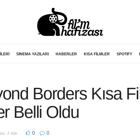
İLERİ
SİNEMA YAZILARI
HABERLER
KISA FİLMLER
SPOTIFY
ond Borders Kısa Fil
r Belli Oldu
0
0
si: 2 min