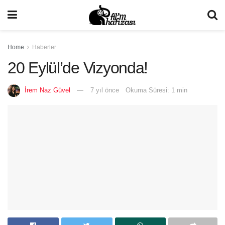
Home
Haberler
20 Eylül’de Vizyonda!
İrem Naz Güvel
7 yıl önce
Okuma Süresi: 1 min