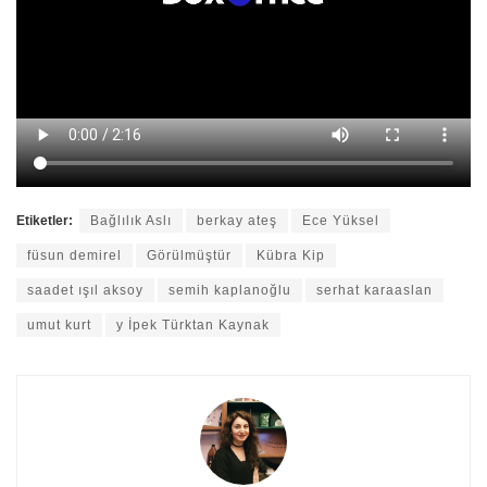
Etiketler:
Bağlılık Aslı
berkay ateş
Ece Yüksel
füsun demirel
Görülmüştür
Kübra Kip
saadet ışıl aksoy
semih kaplanoğlu
serhat karaaslan
umut kurt
y İpek Türktan Kaynak