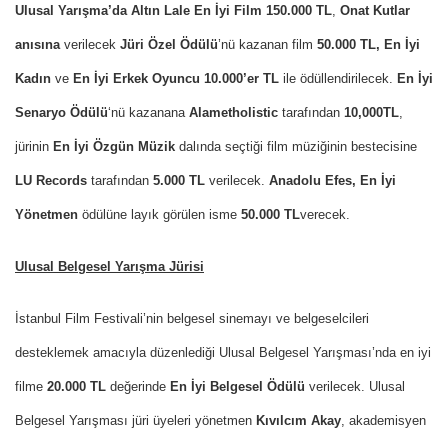
Ulusal Yarışma’da Altın Lale En İyi Film
150.000 TL
,
Onat Kutlar
anısına
verilecek
Jüri Özel Ödülü
’nü kazanan film
50.000 TL, En İyi
Kadın
ve
En İyi Erkek Oyuncu
10.000’er TL
ile ödüllendirilecek.
En İyi
Senaryo Ödülü
‘nü kazanana
Alametholistic
tarafından
10,000TL
,
jürinin
En İyi Özgün Müzik
dalında seçtiği film müziğinin bestecisine
LU Records
tarafından
5.000 TL
verilecek.
Anadolu Efes, En İyi
Yönetmen
ödülüne layık görülen isme
50.000 TL
verecek.
Ulusal Belgesel Yarışma Jürisi
İstanbul Film Festivali’nin belgesel sinemayı ve belgeselcileri
desteklemek amacıyla düzenlediği Ulusal Belgesel Yarışması’nda en iyi
filme
20.000 TL
değerinde
En İyi Belgesel Ödülü
verilecek. Ulusal
Belgesel Yarışması jüri üyeleri yönetmen
Kıvılcım Akay
, akademisyen