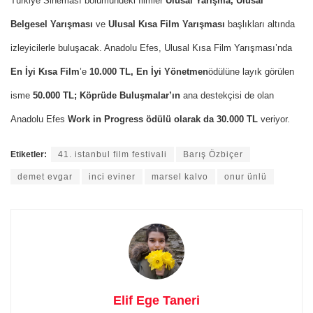
Türkiye Sineması bölümündeki filmler
Ulusal Yarışma, Ulusal
Belgesel Yarışması
ve
Ulusal Kısa Film Yarışması
başlıkları altında
izleyicilerle buluşacak. Anadolu Efes, Ulusal Kısa Film Yarışması’nda
En İyi Kısa Film
’e
10.000 TL, En İyi Yönetmen
ödülüne layık görülen
isme
50.000 TL; Köprüde Buluşmalar’ın
ana destekçisi de olan
Anadolu Efes
Work in Progress ödülü olarak da 30.000 TL
veriyor.
Etiketler:
41. istanbul film festivali
Barış Özbiçer
demet evgar
inci eviner
marsel kalvo
onur ünlü
Elif Ege Taneri