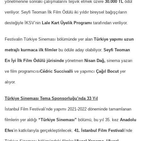
yönetmenine sonraki çalışmalarını teşvik etmek üzere
30.000 TL
ödül
veriliyor. Seyfi Teoman İlk Film Ödülü iki yıldır bireysel bağışçıların
desteğiyle İKSV’nin
Lale Kart Üyelik Programı
tarafından veriliyor.
Festivalin Türkiye Sineması bölümünde yer alan
Türkiye yapımı uzun
metrajlı kurmaca ilk filmler
bu ödüle aday olabiliyor.
Seyfi Teoman
En İyi İlk Film Ödülü
jürisinde
yönetmen
Nisan Dağ,
sinema yazarı
ve film programcısı
Cédric Succivalli
ve yapımcı
Çağıl Bocut
yer
alıyor.
Türkiye Sineması Tema Sponsorluğu’nda 33 Yıl
İstanbul Film Festivali’nde yapımı
2021-2022
döneminde tamamlanan
filmlerin yer aldığı
“Türkiye Sineması”
bölümü, bu yıl 35. kez
Anadolu
Efes
’in katkılarıyla gerçekleştirilecek.
41. İstanbul Film Festivali
’nde