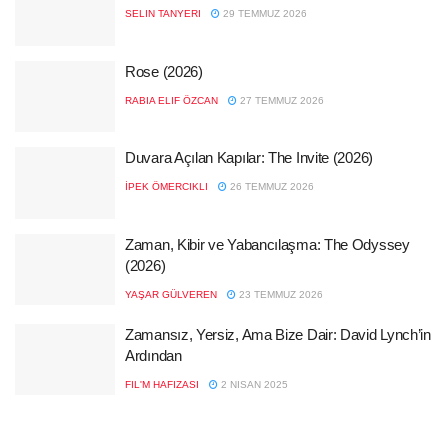
SELIN TANYERI
29 TEMMUZ 2026
Rose (2026)
RABIA ELIF ÖZCAN
27 TEMMUZ 2026
Duvara Açılan Kapılar: The Invite (2026)
İPEK ÖMERCIKLI
26 TEMMUZ 2026
Zaman, Kibir ve Yabancılaşma: The Odyssey
(2026)
YAŞAR GÜLVEREN
23 TEMMUZ 2026
Zamansız, Yersiz, Ama Bize Dair: David Lynch’in
Ardından
FIL'M HAFIZASI
2 NISAN 2025