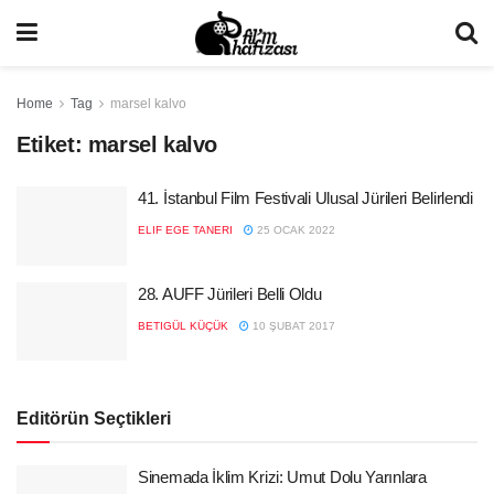
Home
Tag
marsel kalvo
Etiket:
marsel kalvo
41. İstanbul Film Festivali Ulusal Jürileri Belirlendi
ELIF EGE TANERI
25 OCAK 2022
28. AUFF Jürileri Belli Oldu
BETIGÜL KÜÇÜK
10 ŞUBAT 2017
Editörün Seçtikleri
Sinemada İklim Krizi: Umut Dolu Yarınlara