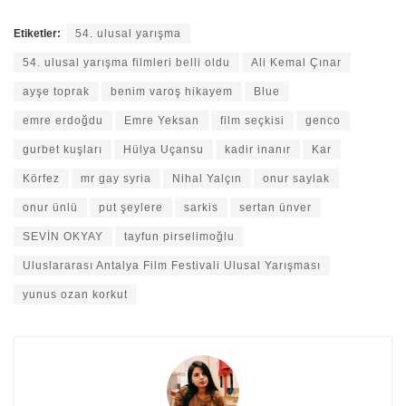
Etiketler:
54. ulusal yarışma
54. ulusal yarışma filmleri belli oldu
Ali Kemal Çınar
ayşe toprak
benim varoş hikayem
Blue
emre erdoğdu
Emre Yeksan
film seçkisi
genco
gurbet kuşları
Hülya Uçansu
kadir inanır
Kar
Körfez
mr gay syria
Nihal Yalçın
onur saylak
onur ünlü
put şeylere
sarkis
sertan ünver
SEVİN OKYAY
tayfun pirselimoğlu
Uluslararası Antalya Film Festivali Ulusal Yarışması
yunus ozan korkut