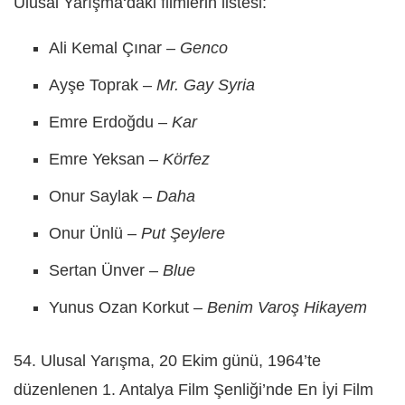
Ulusal Yarışma‘daki filmlerin listesi:
Ali Kemal Çınar –
Genco
Ayşe Toprak –
Mr. Gay Syria
Emre Erdoğdu –
Kar
Emre Yeksan –
Körfez
Onur Saylak –
Daha
Onur Ünlü –
Put Şeylere
Sertan Ünver –
Blue
Yunus Ozan Korkut –
Benim Varoş Hikayem
54. Ulusal Yarışma, 20 Ekim günü, 1964’te
düzenlenen 1. Antalya Film Şenliği’nde En İyi Film