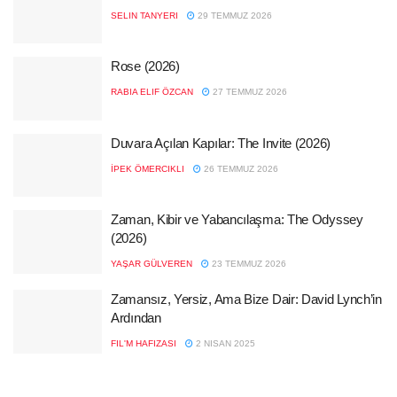
SELIN TANYERI
29 TEMMUZ 2026
Rose (2026)
RABIA ELIF ÖZCAN
27 TEMMUZ 2026
Duvara Açılan Kapılar: The Invite (2026)
İPEK ÖMERCIKLI
26 TEMMUZ 2026
Zaman, Kibir ve Yabancılaşma: The Odyssey
(2026)
YAŞAR GÜLVEREN
23 TEMMUZ 2026
Zamansız, Yersiz, Ama Bize Dair: David Lynch’in
Ardından
FIL'M HAFIZASI
2 NISAN 2025