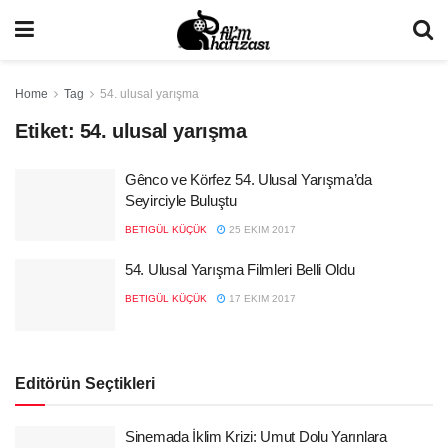
Home
Tag
54. ulusal yarışma
Etiket:
54. ulusal yarışma
Gênco ve Körfez 54. Ulusal Yarışma’da
Seyirciyle Buluştu
BETIGÜL KÜÇÜK
25 EKIM 2017
54. Ulusal Yarışma Filmleri Belli Oldu
BETIGÜL KÜÇÜK
17 EKIM 2017
Editörün Seçtikleri
Sinemada İklim Krizi: Umut Dolu Yarınlara