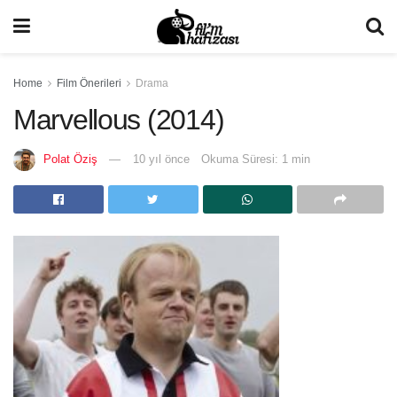
Home
Film Önerileri
Drama
Marvellous (2014)
Polat Öziş
10 yıl önce
Okuma Süresi: 1 min