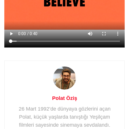
Polat Öziş
26 Mart 1992’de dünyaya gözlerini açan
Polat, küçük yaşlarda tanıştığı Yeşilçam
filmleri sayesinde sinemaya sevdalandı.