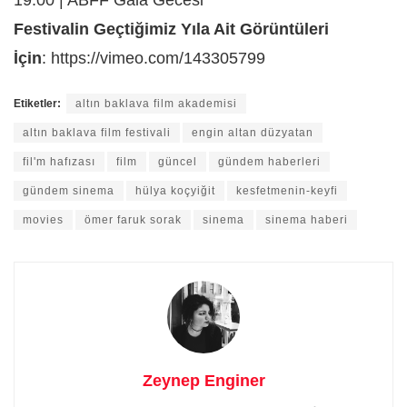
19:00 | ABFF Gala Gecesi
Festivalin Geçtiğimiz Yıla Ait Görüntüleri
İçin
: https://vimeo.com/143305799
Etiketler:
altın baklava film akademisi
altın baklava film festivali
engin altan düzyatan
fil'm hafızası
film
güncel
gündem haberleri
gündem sinema
hülya koçyiğit
kesfetmenin-keyfi
movies
ömer faruk sorak
sinema
sinema haberi
Zeynep Enginer