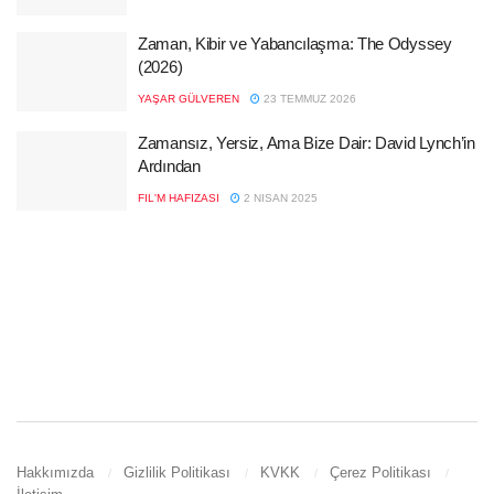
Zaman, Kibir ve Yabancılaşma: The Odyssey
(2026)
YAŞAR GÜLVEREN
23 TEMMUZ 2026
Zamansız, Yersiz, Ama Bize Dair: David Lynch’in
Ardından
FIL'M HAFIZASI
2 NISAN 2025
Hakkımızda
Gizlilik Politikası
KVKK
Çerez Politikası