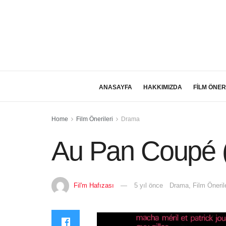
ANASAYFA
HAKKIMIZDA
FİLM ÖNER
Home
Film Önerileri
Drama
Au Pan Coupé 
Fil'm Hafızası
5 yıl önce
Drama
,
Film Önerile