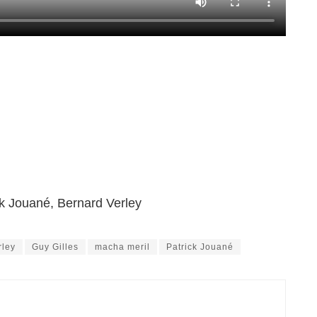
k Jouané, Bernard Verley
rley
Guy Gilles
macha meril
Patrick Jouané