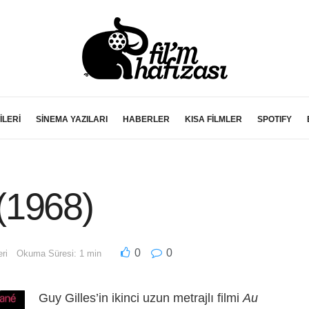
İLERİ
SİNEMA YAZILARI
HABERLER
KISA FİLMLER
SPOTIFY
(1968)
0
0
ri
Okuma Süresi: 1 min
Guy Gilles’in ikinci uzun metrajlı filmi
Au