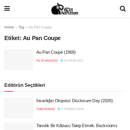
Home
Tag
Au Pan Coupe
Etiket:
Au Pan Coupe
Au Pan Coupé (1968)
FIL'M HAFIZASI
20 EKIM 2021
Editörün Seçtikleri
İnsanlığın Otopsisi: Disclosure Day (2026)
TUBA BÜDÜŞ
5 TEMMUZ 2026
Tanıdık Bir Kâbusu Takip Etmek: Backrooms