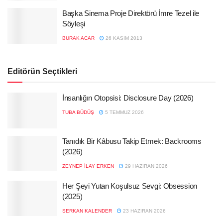
Başka Sinema Proje Direktörü İmre Tezel ile
Söyleşi
BURAK ACAR
26 KASIM 2013
Editörün Seçtikleri
İnsanlığın Otopsisi: Disclosure Day (2026)
TUBA BÜDÜŞ
5 TEMMUZ 2026
Tanıdık Bir Kâbusu Takip Etmek: Backrooms
(2026)
ZEYNEP İLAY ERKEN
29 HAZIRAN 2026
Her Şeyi Yutan Koşulsuz Sevgi: Obsession
(2025)
SERKAN KALENDER
23 HAZIRAN 2026