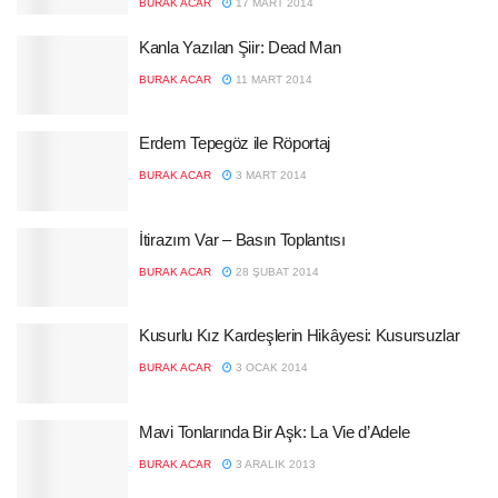
BURAK ACAR
17 MART 2014
Kanla Yazılan Şiir: Dead Man
BURAK ACAR
11 MART 2014
Erdem Tepegöz ile Röportaj
BURAK ACAR
3 MART 2014
İtirazım Var – Basın Toplantısı
BURAK ACAR
28 ŞUBAT 2014
Kusurlu Kız Kardeşlerin Hikâyesi: Kusursuzlar
BURAK ACAR
3 OCAK 2014
Mavi Tonlarında Bir Aşk: La Vie d’Adele
BURAK ACAR
3 ARALIK 2013