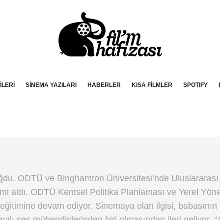
İLERİ
SİNEMA YAZILARI
HABERLER
KISA FİLMLER
SPOTIFY
ğdu. ODTÜ ve Binghamton Üniversitesi’nde Uluslararası İ
imi aldı. ODTÜ Kentsel Politika Planlaması ve Yerel Yöne
eğitimine devam ediyor. Sinemaya olan ilgisi, babasının
yılı ses mühendislerinden biri olmasından ileri geliyor. 