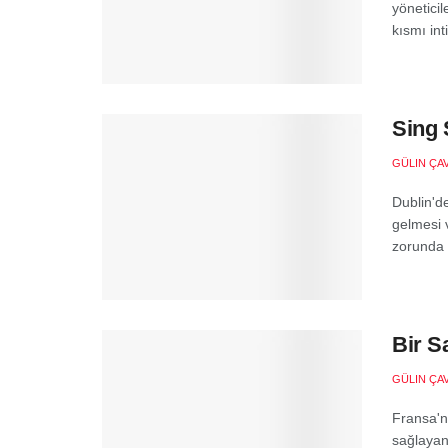
yöneticil
kısmı inti
Sing 
GÜLIN ÇA
Dublin'd
gelmesi 
zorunda ka
Bir S
GÜLIN ÇA
Fransa'nı
sağlayan