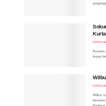
yetiştirdiğ
Sokur
Kurta
GÜLIN ÇA
Russian A
koyan bir
Wilbu
GÜLIN ÇA
Wilbur sü
deneyen 
Harbour.