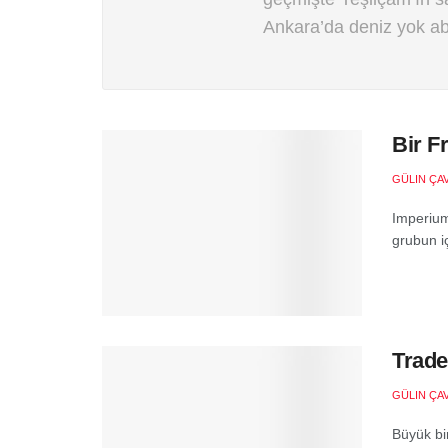
Ankara’da deniz yok abi
Bir F
GÜLIN ÇA
Imperium
grubun iç
Trade
GÜLIN ÇA
Büyük bir