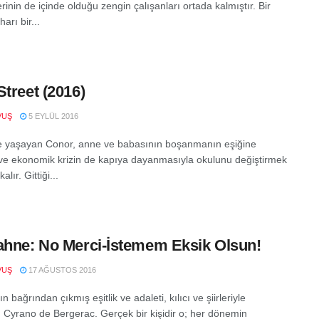
erinin de içinde olduğu zengin çalışanları ortada kalmıştır. Bir
harı bir...
Street (2016)
VUŞ
5 EYLÜL 2016
e yaşayan Conor, anne ve babasının boşanmanın eşiğine
ve ekonomik krizin de kapıya dayanmasıyla okulunu değiştirmek
lır. Gittiği...
ahne: No Merci-İstemem Eksik Olsun!
VUŞ
17 AĞUSTOS 2016
n bağrından çıkmış eşitlik ve adaleti, kılıcı ve şiirleriyle
 Cyrano de Bergerac. Gerçek bir kişidir o; her dönemin