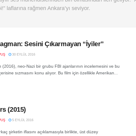
!” laflarına rağmen Ankara’yı seviyor.
ragman: Sesini Çıkarmayan “İyiler”
VUŞ
30 EYLÜL 2016
 (2016), neo-Nazi bir grubu FBI ajanlarının incelemesini ve bu
erisine sızmasını konu alıyor. Bu film için özellikle Amerikan...
rs (2015)
VUŞ
5 EYLÜL 2016
kaç şirketin iflasını açıklamasıyla birlikte, üst düzey