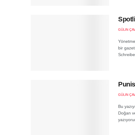
Spotl
GÜLIN ÇA
Yönetmen
bir gaze
Schreiber
Punis
GÜLIN ÇA
Bu yazıy
Doğan ve
yazıyorum