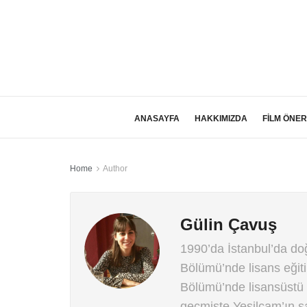
ANASAYFA
HAKKIMIZDA
FİLM ÖNER
Home
Author
Gülin Çavuş
1990’da İstanbul’da do
Bölümü’nde lisans eğit
Bölümü’nde lisansüstü 
geçmişte Yeşilçam’ın sa