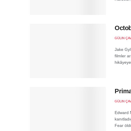
Octob
GÜLIN ÇA
Jake Gyl
filmler a
hikâyeye
Prima
GÜLIN ÇA
Edward N
kanıtladı
Fear öldü