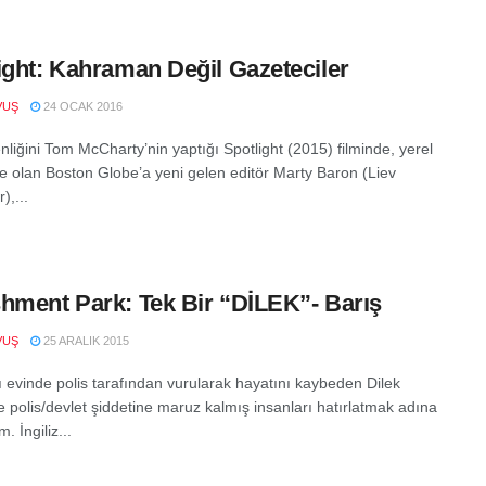
ight: Kahraman Değil Gazeteciler
VUŞ
24 OCAK 2016
liğini Tom McCharty’nin yaptığı Spotlight (2015) filminde, yerel
te olan Boston Globe’a yeni gelen editör Marty Baron (Liev
),...
hment Park: Tek Bir “DİLEK”- Barış
VUŞ
25 ARALIK 2015
ı evinde polis tarafından vurularak hayatını kaybeden Dilek
 polis/devlet şiddetine maruz kalmış insanları hatırlatmak adına
. İngiliz...