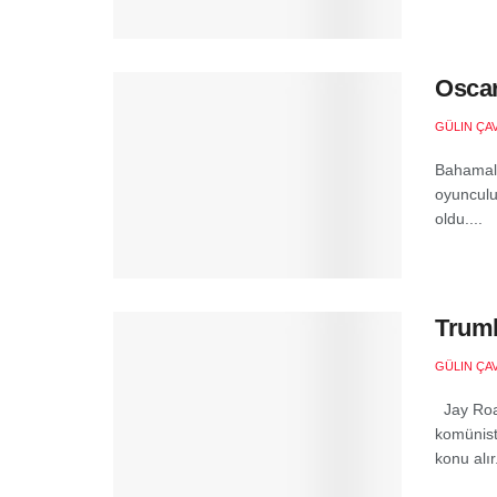
Oscar
GÜLIN ÇA
Bahamalı 
oyunculu
oldu....
Trumb
GÜLIN ÇA
Jay Roac
komünist
konu alır