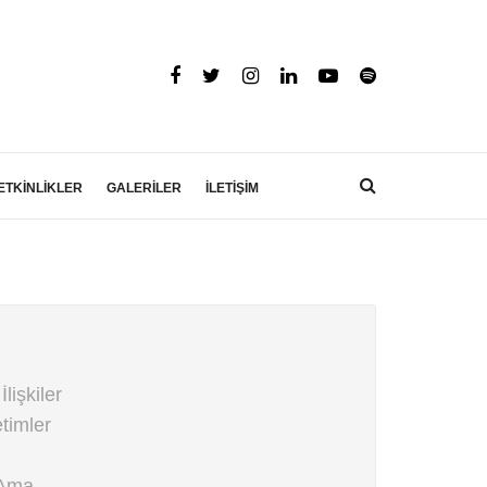
ETKİNLİKLER
GALERİLER
İLETİŞİM
lişkiler
timler
“Ama