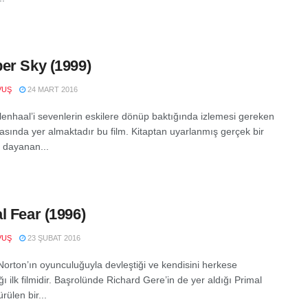
er Sky (1999)
VUŞ
24 MART 2016
lenhaal’i sevenlerin eskilere dönüp baktığında izlemesi gereken
rasında yer almaktadır bu film. Kitaptan uyarlanmış gerçek bir
 dayanan...
l Fear (1996)
VUŞ
23 ŞUBAT 2016
orton’ın oyunculuğuyla devleştiği ve kendisini herkese
ğı ilk filmidir. Başrolünde Richard Gere’in de yer aldığı Primal
rülen bir...