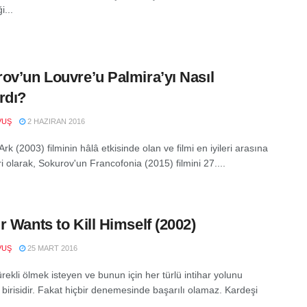
i...
ov’un Louvre’u Palmira’yı Nasıl
rdı?
VUŞ
2 HAZIRAN 2016
rk (2003) filminin hâlâ etkisinde olan ve filmi en iyileri arasına
i olarak, Sokurov'un Francofonia (2015) filmini 27....
r Wants to Kill Himself (2002)
VUŞ
25 MART 2016
rekli ölmek isteyen ve bunun için her türlü intihar yolunu
birisidir. Fakat hiçbir denemesinde başarılı olamaz. Kardeşi
..