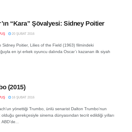
’ın “Kara” Şövalyesi: Sidney Poitier
VUŞ
20 ŞUBAT 2016
Sidney Poitier, Lilies of the Field (1963) filmindeki
ğuyla en iyi erkek oyuncu dalında Oscar’ı kazanan ilk siyah
o (2015)
VUŞ
16 ŞUBAT 2016
h’un yönettiği Trumbo, ünlü senarist Dalton Trumbo’nun
 olduğu gerekçesiyle sinema dünyasından tecrit edildiği yılları
. ABD’de...