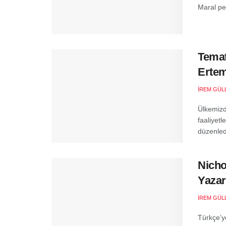
Maral pe
Temat
Erte
İREM GÜL
Ülkemizd
faaliyetl
düzenledi
Nicho
Yazar
İREM GÜL
Türkçe’y