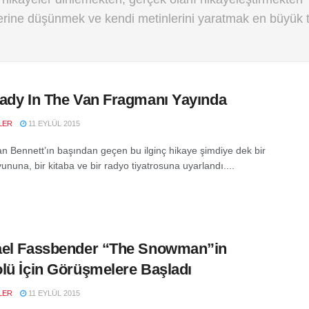
zerine düşünmek ve kendi metinlerini yaratmak en büyük 
ady In The Van Fragmanı Yayında
LER
11 EYLÜL 2015
an Bennett’ın başından geçen bu ilginç hikaye şimdiye dek bir
yununa, bir kitaba ve bir radyo tiyatrosuna uyarlandı....
ael Fassbender “The Snowman”in
lü İçin Görüşmelere Başladı
LER
11 EYLÜL 2015