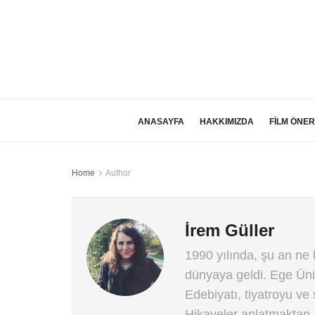
ANASAYFA
HAKKIMIZDA
FİLM ÖNER
Home
Author
İrem Güller
1990 yılında, şu an ne
dünyaya geldi. Ege Ünive
Edebiyatı, tiyatroyu ve
Hikayeler anlatmaktan,