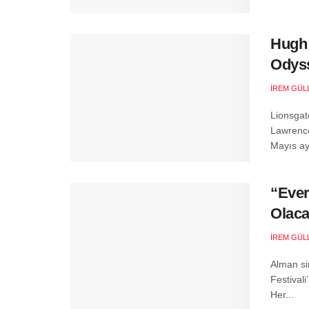
Hugh 
Odyss
İREM GÜL
Lionsgat
Lawrence
Mayıs ayı
“Ever
Olaca
İREM GÜL
Alman si
Festivali
Her...