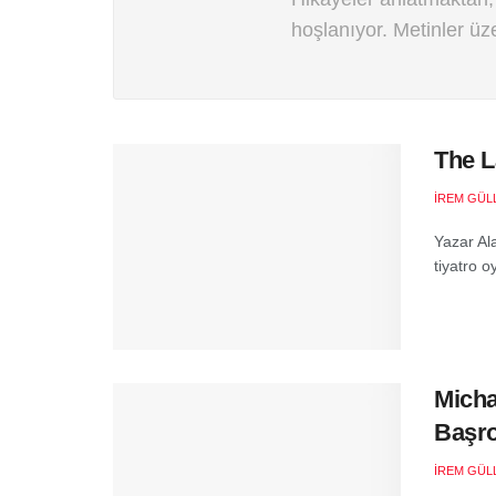
hoşlanıyor. Metinler ü
The L
İREM GÜL
Yazar Al
tiyatro o
Mich
Başro
İREM GÜL