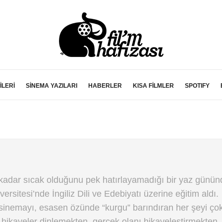
İLERİ
SİNEMA YAZILARI
HABERLER
KISA FİLMLER
SPOTIFY
 kadar sıcak olduğunu pek hatırlayamadığı bir yaz günün
rsitesi’nde İngiliz Dili ve Edebiyatı üzerine eğitim aldı.
 sinemayı, esasen özünde “kurgu” barındıran her şeyi çok
 hikayeler dinlemekten, gerçek olanı hikayeleştirmekten