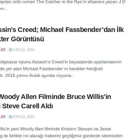
 yapılan ünlü roman The Catcher in the Rye’ın efsanevi yazarı J.D
ın...
sin’s Creed; Michael Fassbender’dan İlk
ter Görüntüsü
LER
4 EYLÜL 2015
bilgisayar oyunu Assasin’s Creed’in beyazperde uyarlamasının
de yer alan Michael Fassbender’ın karakter fotoğrafı
ı. 2016 yılının Aralık ayında vizyona...
Woody Allen Filminde Bruce Willis’in
i Steve Carell Aldı
LER
4 EYLÜL 2015
llis’in yeni Woody Alen filminde Kristern Stewart ve Jesse
 ile birlikte rol alacağı haberini geçtiğimiz günlerde sitemizden