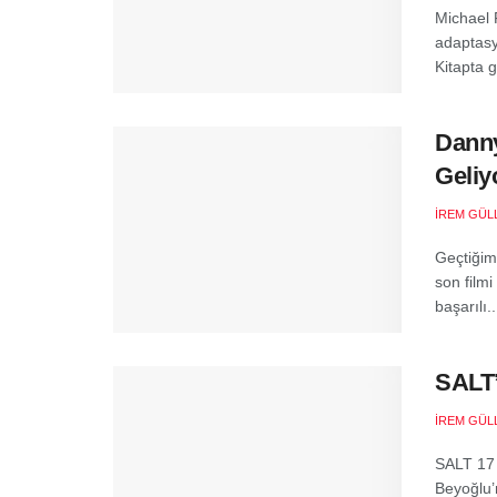
Michael 
adaptasy
Kitapta g
Danny
Geliy
İREM GÜL
Geçtiğimi
son filmi
başarılı..
SALT’
İREM GÜL
SALT 17 
Beyoğlu’