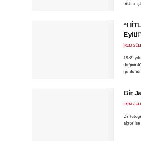
bildirmişt
“HİTL
Eylül
İREM GÜL
1939 yılı
değişirdi
gönlünde
Bir J
İREM GÜL
Bir fotoğ
aktör ise