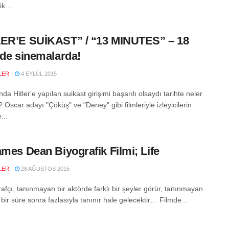
ik....
ER’E SUİKAST” / “13 MINUTES” – 18
’de sinemalarda!
LER
4 EYLÜL 2015
nda Hitler'e yapılan suikast girişimi başarılı olsaydı tarihte neler
? Oscar adayı "Çöküş" ve "Deney" gibi filmleriyle izleyicilerin
...
ames Dean Biyografik Filmi; Life
LER
28 AĞUSTOS 2015
rafçı, tanınmayan bir aktörde farklı bir şeyler görür, tanınmayan
 bir süre sonra fazlasıyla tanınır hale gelecektir… Filmde...