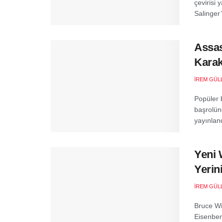
çevirisi
Salinger’
Assas
Karak
İREM GÜL
Popüler 
başrolün
yayınland
Yeni 
Yerin
İREM GÜL
Bruce Wi
Eisenberg