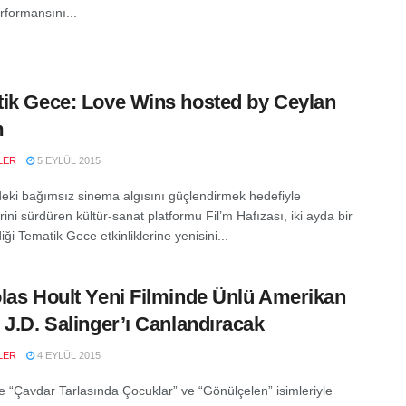
rformansını...
ik Gece: Love Wins hosted by Ceylan
m
LER
5 EYLÜL 2015
eki bağımsız sinema algısını güçlendirmek hedefiyle
erini sürdüren kültür-sanat platformu Fil’m Hafızası, iki ayda bir
ği Tematik Gece etkinliklerine yenisini...
las Hoult Yeni Filminde Ünlü Amerikan
 J.D. Salinger’ı Canlandıracak
LER
4 EYLÜL 2015
e “Çavdar Tarlasında Çocuklar” ve “Gönülçelen” isimleriyle