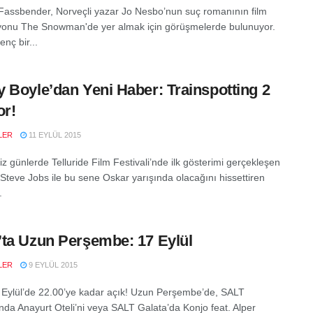
Fassbender, Norveçli yazar Jo Nesbo’nun suç romanının film
onu The Snowman'de yer almak için görüşmelerde bulunuyor.
enç bir...
 Boyle’dan Yeni Haber: Trainspotting 2
or!
LER
11 EYLÜL 2015
z günlerde Telluride Film Festivali’nde ilk gösterimi gerçekleşen
 Steve Jobs ile bu sene Oskar yarışında olacağını hissettiren
.
ta Uzun Perşembe: 17 Eylül
LER
9 EYLÜL 2015
Eylül’de 22.00’ye kadar açık! Uzun Perşembe’de, SALT
nda Anayurt Oteli’ni veya SALT Galata’da Konjo feat. Alper