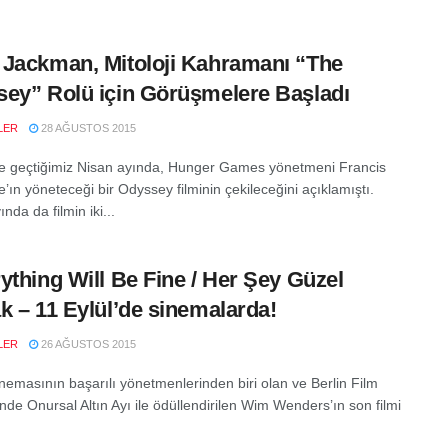
Jackman, Mitoloji Kahramanı “The
ey” Rolü için Görüşmelere Başladı
LER
28 AĞUSTOS 2015
e geçtiğimiz Nisan ayında, Hunger Games yönetmeni Francis
’ın yöneteceği bir Odyssey filminin çekileceğini açıklamıştı.
nda da filmin iki...
ything Will Be Fine / Her Şey Güzel
k – 11 Eylül’de sinemalarda!
LER
26 AĞUSTOS 2015
nemasının başarılı yönetmenlerinden biri olan ve Berlin Film
’nde Onursal Altın Ayı ile ödüllendirilen Wim Wenders’ın son filmi