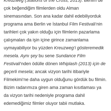
Kreuzweg
(Stations of the Cross, 2013)
. Benim de
çok beğendiğim filmlerden oldu Alman
sinemasından. Son ana kadar dahil edebiliyorduk
programa ama Berlin ve İstanbul Film Festivali’nin
tarihleri çok yakın olduğu için filmlerin pazarlama
çalışmaları da işin içine girince zamanlama
uymayabiliyor bu yüzden
Kreuzweg’
i gösteremedik
mesela.
Aynı şey
bu sene
Sundance Film
Festivali
’nden ödülle dönen
Whiplash
(2013)
için de
geçerli mesela
; ancak vizyon tarihi itibariyle
Filmekimi’ne daha uygun olduğunu gördük bu filmin.
Bizim radarımıza giren ama zaman kısıtlaması ya
da vizyon tarihi nedeniyle programa dahil
edemediğimiz filmler oluyor tabii mutlaka.