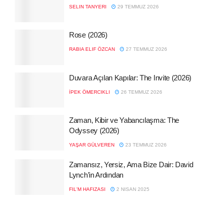
SELIN TANYERI
29 TEMMUZ 2026
Rose (2026)
RABIA ELIF ÖZCAN
27 TEMMUZ 2026
Duvara Açılan Kapılar: The Invite (2026)
İPEK ÖMERCIKLI
26 TEMMUZ 2026
Zaman, Kibir ve Yabancılaşma: The
Odyssey (2026)
YAŞAR GÜLVEREN
23 TEMMUZ 2026
Zamansız, Yersiz, Ama Bize Dair: David
Lynch’in Ardından
FIL'M HAFIZASI
2 NISAN 2025