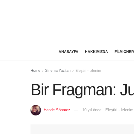
ANASAYFA
HAKKIMIZDA
FİLM ÖNER
Home
Sinema Yazıları
Eleştiri - İzlenim
Bir Fragman: Ju
Hande Sönmez
10 yıl önce
Eleştiri - İzlenim