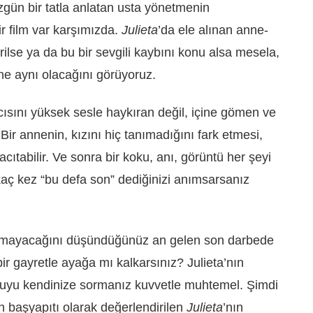
zgün bir tatla anlatan usta yönetmenin
r film var karşımızda.
Julieta
’da ele alınan anne-
evrilse ya da bu bir sevgili kaybını konu alsa mesela,
ne aynı olacağını görüyoruz.
sını yüksek sesle haykıran değil, içine gömen ve
r annenin, kızını hiç tanımadığını fark etmesi,
cıtabilir. Ve sonra bir koku, anı, görüntü her şeyi
kaç kez “bu defa son” dediğinizi anımsarsanız
yamayacağını düşündüğünüz an gelen son darbede
ir gayretle ayağa mı kalkarsınız? Julieta’nın
ruyu kendinize sormanız kuvvetle muhtemel. Şimdi
 başyapıtı olarak değerlendirilen
Julieta
’nın