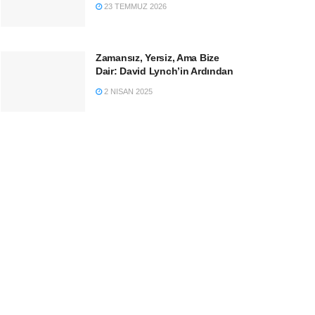
23 TEMMUZ 2026
Zamansız, Yersiz, Ama Bize
Dair: David Lynch’in Ardından
2 NISAN 2025