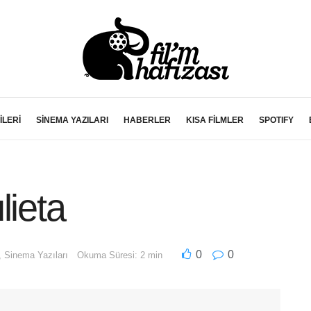
İLERİ
SİNEMA YAZILARI
HABERLER
KISA FİLMLER
SPOTIFY
lieta
0
0
,
Sinema Yazıları
Okuma Süresi: 2 min