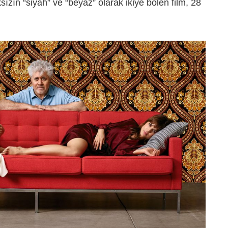
ksızın “siyah” ve “beyaz” olarak ikiye bölen film, 28