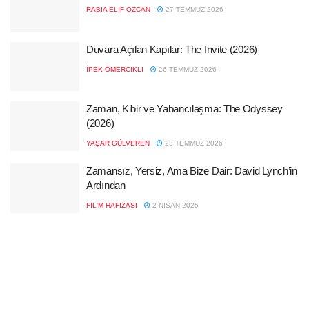
RABIA ELIF ÖZCAN
27 TEMMUZ 2026
Duvara Açılan Kapılar: The Invite (2026)
İPEK ÖMERCIKLI
26 TEMMUZ 2026
Zaman, Kibir ve Yabancılaşma: The Odyssey
(2026)
YAŞAR GÜLVEREN
23 TEMMUZ 2026
Zamansız, Yersiz, Ama Bize Dair: David Lynch’in
Ardından
FIL'M HAFIZASI
2 NISAN 2025