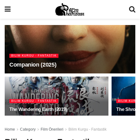
BILIM KURGU - FANTASTIK
Companion (2025)
BILIM KURGU - FANTASTIK
BILIM KURGU
The Wandering Earth (2019)
The Shroud
Home
Category
Film Önerileri
Bilim Kurgu - Fantastik