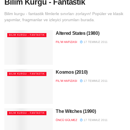
Bilim Kurgu - Fantastik
Bilim kurgu - fantastik filmlerle sınırları zorlayın! Popüler ve klasik
yapımlar, fragmanlar ve izleyici yorumları burada.
Altered States (1980)
BILIM KURGU - FANTASTIK
FIL'M HAFIZASI
17 TEMMUZ 2011
Kosmos (2010)
BILIM KURGU - FANTASTIK
FIL'M HAFIZASI
17 TEMMUZ 2011
The Witches (1990)
BILIM KURGU - FANTASTIK
ÖNCÜ GÜLMEZ
17 TEMMUZ 2011