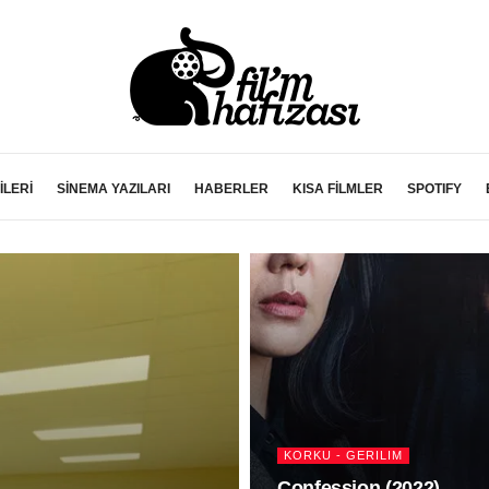
İLERİ
SİNEMA YAZILARI
HABERLER
KISA FİLMLER
SPOTIFY
KORKU - GERILIM
Confession (2022)