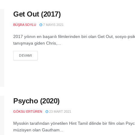
Get Out (2017)
BÜŞRA SOYLU
7 MAYIS 2021
2017 yılının en başarılı filmlerinden biri olan Get Out, sosyo-psikol
tanışmaya giden Chris,...
DEVAMI
Psycho (2020)
GÖKSU ERTÜREN
23 MART 2021
Mysskin tarafından yönetilen Hint Tamil dilinde bir film olan Psycho
müzisyen olan Gautham...