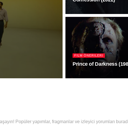
FILM ÖNERILERI
Prince of Darkness (19
yaşayın! Popüler yapımlar, fragmanlar ve izleyici yorumları burad