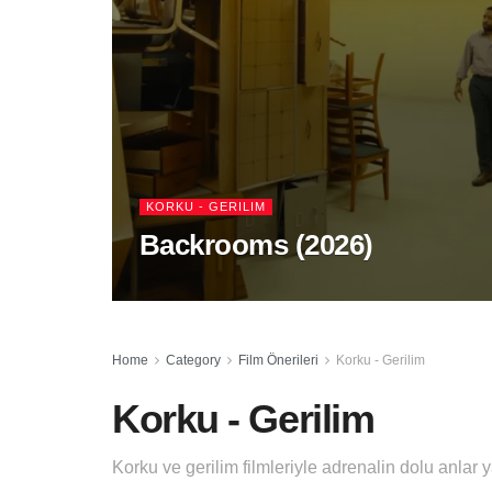
KORKU - GERILIM
Backrooms (2026)
Home
Category
Film Önerileri
Korku - Gerilim
Korku - Gerilim
Korku ve gerilim filmleriyle adrenalin dolu anlar 