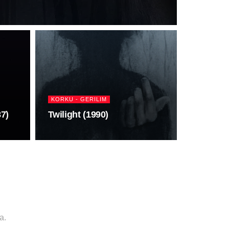
KORKU - GERILIM
87)
Twilight (1990)
a.