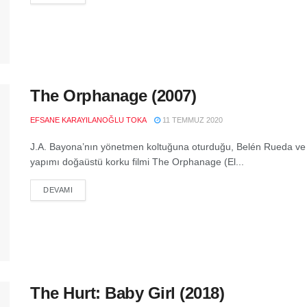
The Orphanage (2007)
EFSANE KARAYILANOĞLU TOKA
11 TEMMUZ 2020
J.A. Bayona’nın yönetmen koltuğuna oturduğu, Belén Rueda ve F
yapımı doğaüstü korku filmi The Orphanage (El...
DEVAMI
The Hurt: Baby Girl (2018)