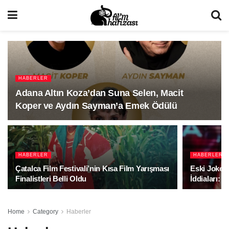
HABERLER
Adana Altın Koza’dan Suna Selen, Macit
Koper ve Aydın Sayman’a Emek Ödülü
HABERLER
HABERLER
Çatalca Film Festivali’nin Kısa Film Yarışması
Eski Joker 
Finalistleri Belli Oldu
İddiaları: B
Home
Category
Haberler