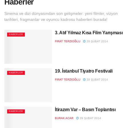
Haberler
Sinema ve dizi dünyasından son gelişmeler: yeni filmler, vizyon
tarihleri, fragmanlar ve oyuncu kadrosu haberleri burada!
3. Atıf Yılmaz Kısa Film Yarışması
HABERLER
FIRAT TERZIOĞLU
28 ŞUBAT 2014
19. İstanbul Tiyatro Festivali
HABERLER
FIRAT TERZIOĞLU
28 ŞUBAT 2014
İtirazım Var – Basın Toplantısı
HABERLER
BURAK ACAR
28 ŞUBAT 2014