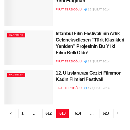
Yeni Fragman
FIRAT TERZIOĞLU
19 ŞUBAT 2014
İstanbul Film Festivali’nin Artık
HABERLER
Gelenekselleşen “Türk Klasikleri
Yeniden” Projesinin Bu Yılki
Filmi Belli Oldu!
FIRAT TERZIOĞLU
18 ŞUBAT 2014
12. Uluslararası Gezici Filmmor
HABERLER
Kadın Filmleri Festivali
FIRAT TERZIOĞLU
17 ŞUBAT 2014
1
…
612
613
614
…
623