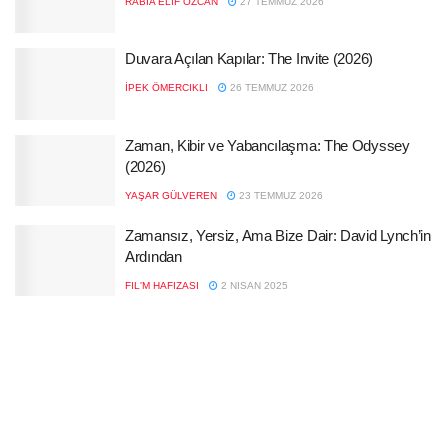
RABIA ELIF ÖZCAN
27 TEMMUZ 2026
Duvara Açılan Kapılar: The Invite (2026)
İPEK ÖMERCIKLI
26 TEMMUZ 2026
Zaman, Kibir ve Yabancılaşma: The Odyssey
(2026)
YAŞAR GÜLVEREN
23 TEMMUZ 2026
Zamansız, Yersiz, Ama Bize Dair: David Lynch’in
Ardından
FIL'M HAFIZASI
2 NISAN 2025