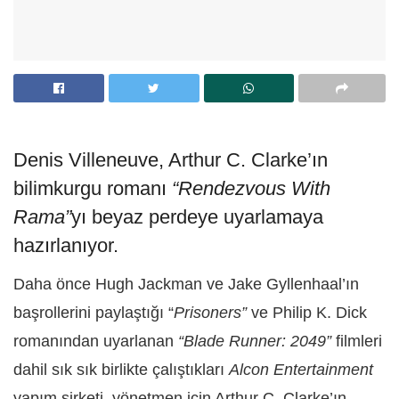
Denis Villeneuve, Arthur C. Clarke’ın
bilimkurgu romanı
“Rendezvous With
Rama”
yı beyaz perdeye uyarlamaya
hazırlanıyor.
Daha önce Hugh Jackman ve Jake Gyllenhaal’ın
başrollerini paylaştığı “
Prisoners”
ve Philip K. Dick
romanından uyarlanan
“Blade Runner: 2049”
filmleri
dahil sık sık birlikte çalıştıkları
Alcon Entertainment
yapım şirketi, yönetmen için Arthur C. Clarke’ın