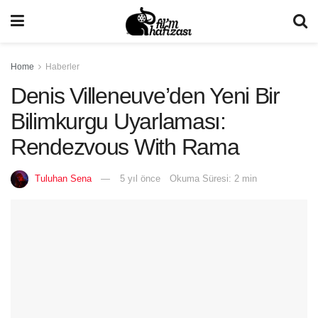
Home
Haberler
Denis Villeneuve’den Yeni Bir
Bilimkurgu Uyarlaması:
Rendezvous With Rama
Tuluhan Sena
5 yıl önce
Okuma Süresi: 2 min