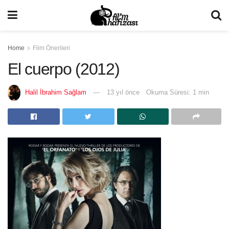
Home
Film Önerileri
El cuerpo (2012)
Halil İbrahim Sağlam
13 yıl önce
Okuma Süresi: 1 min