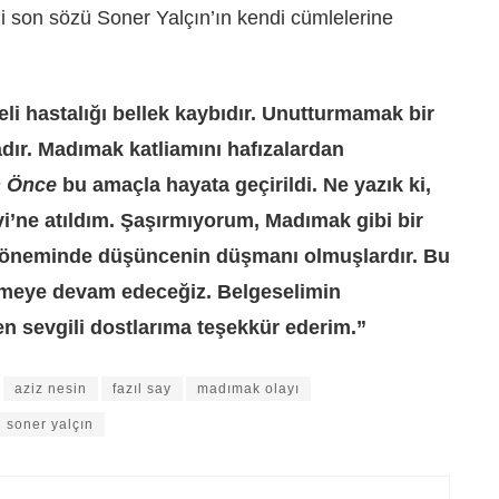
 mi son sözü Soner Yalçın’ın kendi cümlelerine
eli hastalığı bellek kaybıdır. Unutturmamak bir
adır. Madımak katliamını hafızalardan
n Önce
bu amaçla hayata geçirildi. Ne yazık ki,
vi’ne atıldım. Şaşırmıyorum, Madımak gibi bir
r döneminde düşüncenin düşmanı olmuşlardır. Bu
meye devam edeceğiz. Belgeselimin
sevgili dostlarıma teşekkür ederim.”
aziz nesin
fazıl say
madımak olayı
soner yalçın