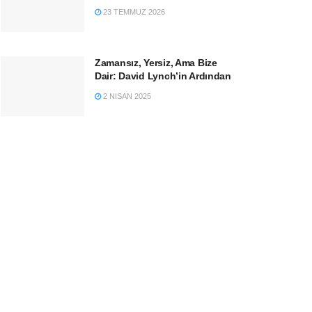
23 TEMMUZ 2026
Zamansız, Yersiz, Ama Bize
Dair: David Lynch’in Ardından
2 NISAN 2025