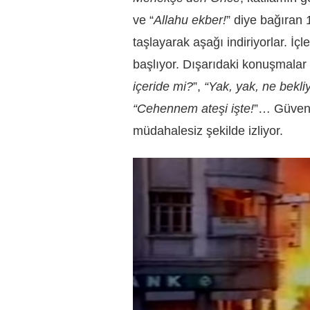
ve “
Allahu ekber!
” diye bağıran 1
taşlayarak aşağı indiriyorlar. İç
başlıyor. Dışarıdaki konuşmalar v
içeride mi?
”,
“Yak, yak, ne bekliy
“Cehennem ateşi işte!
”… Güvenli
müdahalesiz şekilde izliyor.