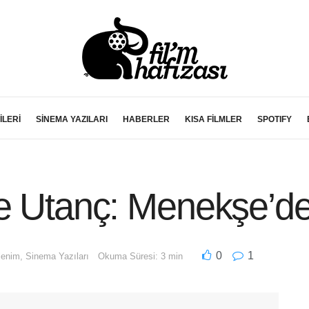
İLERİ
SİNEMA YAZILARI
HABERLER
KISA FİLMLER
SPOTIFY
ve Utanç: Menekşe’d
0
1
zlenim
,
Sinema Yazıları
Okuma Süresi: 3 min