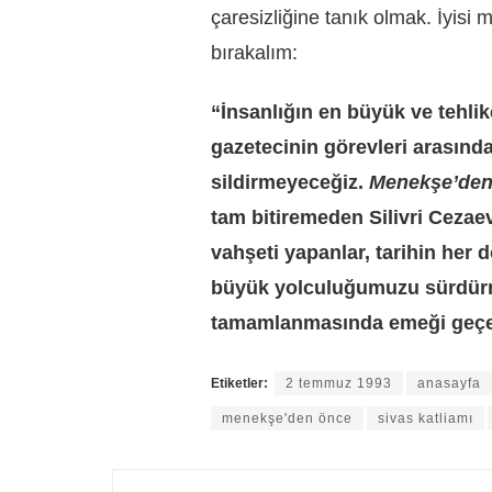
çaresizliğine tanık olmak. İyisi
bırakalım:
“İnsanlığın en büyük ve tehlik
gazetecinin görevleri arasınd
sildirmeyeceğiz.
Menekşe’de
tam bitiremeden Silivri Cezae
vahşeti yapanlar, tarihin he
büyük yolculuğumuzu sürdür
tamamlanmasında emeği geçen 
Etiketler:
2 temmuz 1993
anasayfa
menekşe'den önce
sivas katliamı