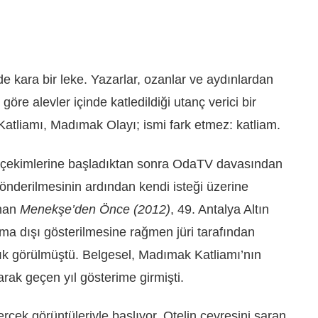
e kara bir leke. Yazarlar, ozanlar ve aydınlardan
öre alevler içinde katledildiği utanç verici bir
Katliamı, Madımak Olayı; ismi fark etmez: katliam.
, çekimlerine başladıktan sonra OdaTV davasından
gönderilmesinin ardından kendi isteği üzerine
anan
Menekşe’den Önce (2012)
, 49. Antalya Altın
şma dışı gösterilmesine rağmen jüri tarafından
ık görülmüştü. Belgesel, Madımak Katliamı’nın
arak geçen yıl gösterime girmişti.
erçek görüntüleriyle başlıyor. Otelin çevresini saran