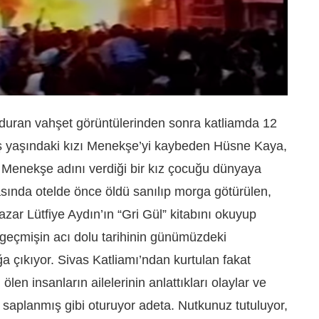
nduran vahşet görüntülerinden sonra katliamda 12
eş yaşındaki kızı Menekşe’yi kaybeden Hüsne Kaya,
 Menekşe adını verdiği bir kız çocuğu dünyaya
asında otelde önce öldü sanılıp morga götürülen,
zar Lütfiye Aydın’ın “Gri Gül” kitabını okuyup
 geçmişin acı dolu tarihinin günümüzdeki
a çıkıyor. Sivas Katliamı’ndan kurtulan fakat
ölen insanların ailelerinin anlattıkları olaylar ve
k saplanmış gibi oturuyor adeta. Nutkunuz tutuluyor,