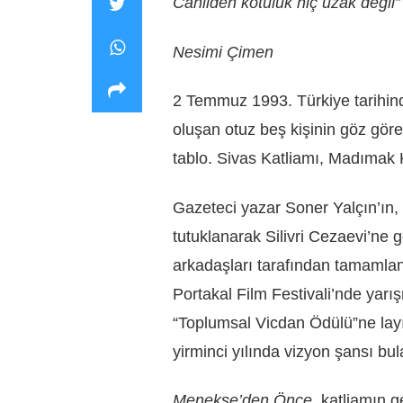
Cahilden kötülük hiç uzak değil”
Nesimi Çimen
2 Temmuz 1993. Türkiye tarihind
oluşan otuz beş kişinin göz göre g
tablo. Sivas Katliamı, Madımak 
Gazeteci yazar Soner Yalçın’ın
tutuklanarak Silivri Cezaevi’ne 
arkadaşları tarafından tamaml
Portakal Film Festivali’nde yarı
“Toplumsal Vicdan Ödülü”ne lay
yirminci yılında vizyon şansı bul
Menekşe’den Önce
, katliamın g