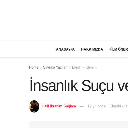
ANASAYFA
HAKKIMIZDA
FİLM ÖNER
Home
Sinema Yazıları
Eleştiri - İzlenim
İnsanlık Suçu 
Halil İbrahim Sağlam
12 yıl önce
Eleştiri - İ