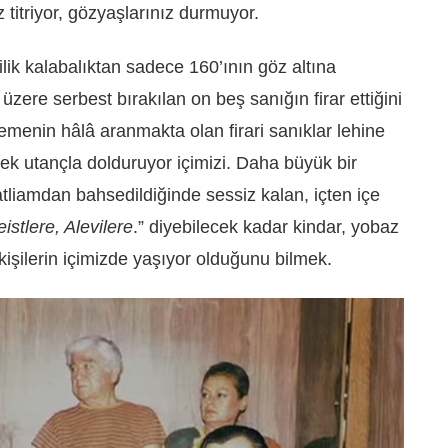
 titriyor, gözyaşlarınız durmuyor.
ilik kalabalıktan sadece 160’ının göz altına
üzere serbest bırakılan on beş sanığın firar ettiğini
menin hâlâ aranmakta olan firari sanıklar lehine
ek utançla dolduruyor içimizi. Daha büyük bir
liamdan bahsedildiğinde sessiz kalan, içten içe
istlere, Alevilere
.” diyebilecek kadar kindar, yobaz
kişilerin içimizde yaşıyor olduğunu bilmek.