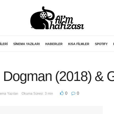
İLERİ
SİNEMA YAZILARI
HABERLER
KISA FİLMLER
SPOTIFY
: Dogman (2018) & Gi
0
0
ema Yazıları
Okuma Süresi: 3 min