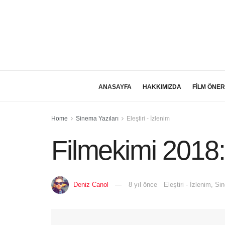
ANASAYFA
HAKKIMIZDA
FİLM ÖNER
Home
Sinema Yazıları
Eleştiri - İzlenim
Filmekimi 2018
Deniz Canol
8 yıl önce
Eleştiri - İzlenim
,
Sin