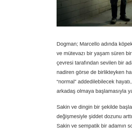
Dogman; Marcello adında köpek ba
ve mütevazı bir yaşam süren bi
çevresi tarafından sevilen bir a
nadiren görse de birlikteyken har
“normal” addedilebilecek hayatı,
arkadaş olmaya başlamasıyla ya
Sakin ve dingin bir şekilde başlay
değişmesiyle şiddet dozunu arttı
Sakin ve sempatik bir adamın soğ