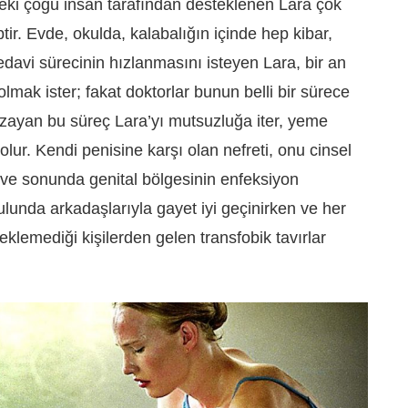
ndeki çoğu insan tarafından desteklenen Lara çok
ptir. Evde, okulda, kalabalığın içinde hep kibar,
edavi sürecinin hızlanmasını isteyen Lara, bir an
olmak ister; fakat doktorlar bunun belli bir sürece
Uzayan bu süreç Lara’yı mutsuzluğa iter, yeme
lur. Kendi penisine karşı olan nefreti, onu cinsel
 ve sonunda genital bölgesinin enfeksiyon
unda arkadaşlarıyla gayet iyi geçinirken ve her
klemediği kişilerden gelen transfobik tavırlar