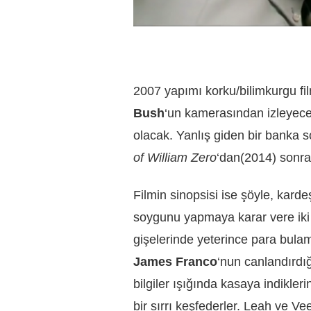
2007 yapımı korku/bilimkurgu fi
Bush
‘un kamerasından izleyec
olacak. Yanlış giden bir banka
of William Zero
‘dan(2014) sonrak
Filmin sinopsisi ise şöyle, kard
soygunu yapmaya karar vere iki 
gişelerinde yeterince para bulama
James Franco
‘nun canlandırdı
bilgiler ışığında kasaya indikler
bir sırrı keşfederler. Leah ve V