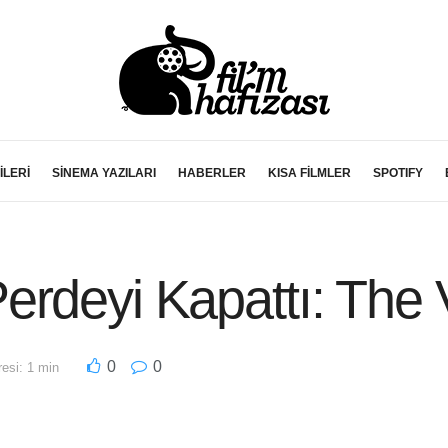
İLERİ
SİNEMA YAZILARI
HABERLER
KISA FİLMLER
SPOTIFY
rdeyi Kapattı: The 
0
0
esi: 1 min