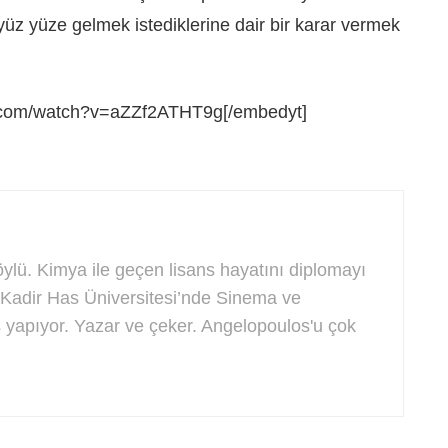
üz yüze gelmek istediklerine dair bir karar vermek
e.com/watch?v=aZZf2ATHT9g[/embedyt]
lü. Kimya ile geçen lisans hayatını diplomayı
an Kadir Has Üniversitesi’nde Sinema ve
 yapıyor. Yazar ve çeker. Angelopoulos'u çok