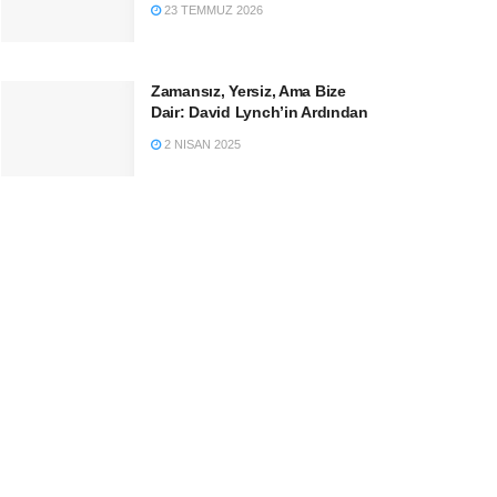
23 TEMMUZ 2026
Zamansız, Yersiz, Ama Bize
Dair: David Lynch’in Ardından
2 NISAN 2025