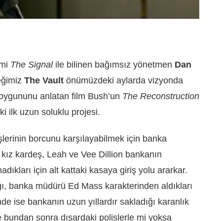
lmi
The Signal
ile bilinen bağımsız yönetmen
Dan
eğimiz
The Vault
önümüzdeki aylarda vizyonda
 soygununu anlatan film Bush’un
The Reconstruction
i ilk uzun soluklu projesi.
eşlerinin borcunu karşılayabilmek için banka
kız kardeş, Leah ve Vee Dillion bankanın
dıkları için alt kattaki kasaya giriş yolu ararkar.
ğı, banka müdürü Ed Mass karakterinden aldıkları
inde ise bankanın uzun yıllardır sakladığı karanlık
ee bundan sonra dışardaki polislerle mi yoksa