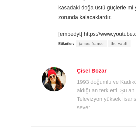
kasadaki doğa üstü güçlerle mi y
zorunda kalacaklardır.
[embedyt] https://www.youtub
Etiketler:
james franco
the vault
Çisel Bozar
1993 doğumlu ve Kadıköy
aldığı an terk etti. Şu 
Televizyon yüksek lisans
sever.