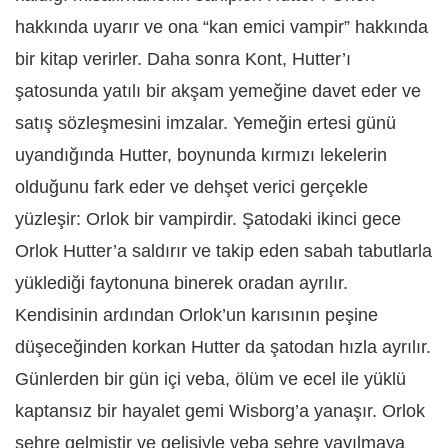
hakkında uyarır ve ona “kan emici vampir” hakkında
bir kitap verirler. Daha sonra Kont, Hutter’ı
şatosunda yatılı bir akşam yemeğine davet eder ve
satış sözleşmesini imzalar. Yemeğin ertesi günü
uyandığında Hutter, boynunda kırmızı lekelerin
olduğunu fark eder ve dehşet verici gerçekle
yüzleşir: Orlok bir vampirdir. Şatodaki ikinci gece
Orlok Hutter’a saldırır ve takip eden sabah tabutlarla
yüklediği faytonuna binerek oradan ayrılır.
Kendisinin ardından Orlok’un karısının peşine
düşeceğinden korkan Hutter da şatodan hızla ayrılır.
Günlerden bir gün içi veba, ölüm ve ecel ile yüklü
kaptansız bir hayalet gemi Wisborg’a yanaşır. Orlok
şehre gelmiştir ve gelişiyle veba şehre yayılmaya