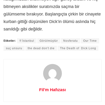
bitmeyen aksilikler suratınızda saçma bir
gülümseme bırakıyor. Başlangıçta çirkin bir cinayete
kurban gittiği düşünülen Dick’in ölümü aslında hiç
sanıldığı gibi değildir.
Etiketler:
!f İstanbul
Görülmüştür
Nosferatu
Our Time
suç unsuru
the dead don't die
The Death of Dick Long
Fil'm Hafızası