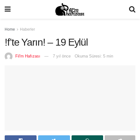
Home
Haberler
!f’te Yarın! – 19 Eylül
Fil'm Hafızası
7 yıl önce
Okuma Süresi: 5 min