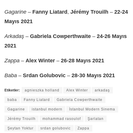
Gagarine
–
Fanny Liatard
,
Jérémy Trouilh
–
22-24
Mayıs 2021
Arkadaş
–
Gabriela Cowperthwaite
–
24-26 Mayıs
2021
Zappa
–
Alex Winter
–
26-28 Mayıs 2021
Baba
–
Srdan Golubovic
–
28-30 Mayıs 2021
Etiketler:
agnieszka holland
Alex Winter
arkadaş
baba
Fanny Liatard
Gabriela Cowperthwaite
Gagarine
istanbul modern
İstanbul Modern Sinema
Jérémy Trouilh
mohammad rasoulof
Şarlatan
Şeytan Yoktur
srdan golubovic
Zappa