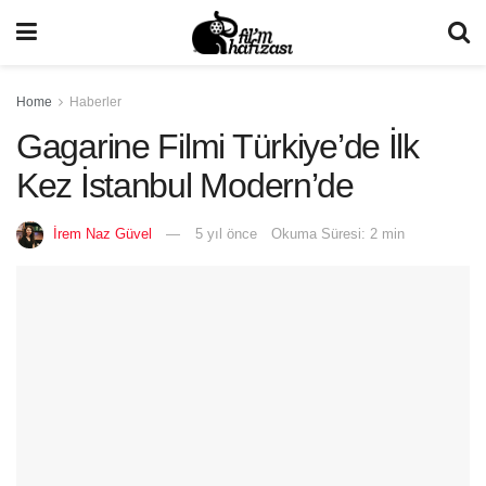
Home
Haberler
Gagarine Filmi Türkiye’de İlk
Kez İstanbul Modern’de
İrem Naz Güvel
5 yıl önce
Okuma Süresi: 2 min