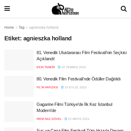
Home
Tag
agnieszka holland
Etiket:
agnieszka holland
81. Venedik Uluslararası Film Festivali’nin Seçkisi
Açıklandı!
EKIN TANERI
24 TEMMUZ 2024
80. Venedik Film Festivali’nde Ödüller Dağıtıldı
FIL'M HAFIZASI
10 EYLÜL 2023
Gagarine Filmi Türkiye’de İlk Kez İstanbul
Modern’de
İREM NAZ GÜVEL
22 MAYIS 2021
Suç ve Ceza Film Festivali Tüm Hızıyla Devam