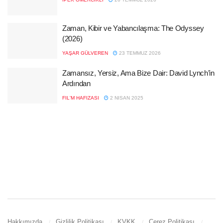
Zaman, Kibir ve Yabancılaşma: The Odyssey
(2026)
YAŞAR GÜLVEREN
23 TEMMUZ 2026
Zamansız, Yersiz, Ama Bize Dair: David Lynch’in
Ardından
FIL'M HAFIZASI
2 NISAN 2025
Hakkımızda
Gizlilik Politikası
KVKK
Çerez Politikası