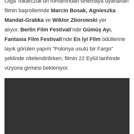
Olga Tokarczuk’un romanından sinemaya uyarlanan
filmin başrollerinde
Marcin Bosak,
Agnieszka
Mandat-Grabka
ve
Wiktor Zborowski
yer
alıyor.
Berlin Film Festivali
’nde
Gümüş Ayı
,
Fantasia Film Festivali
’nde
En İyi Film
ödüllerine
layık görülen yapım “Polonya usulü bir Fargo”
şeklinde nitelendirilirken, filmin 22 Eylül tarihinde
vizyona girmesi bekleniyor.