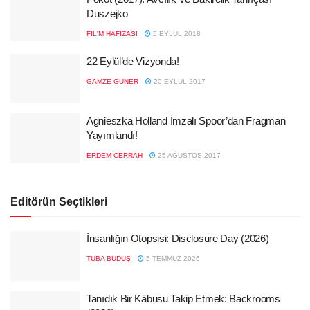
Duszejko
FIL'M HAFIZASI
5 EYLÜL 2018
22 Eylül’de Vizyonda!
GAMZE GÜNER
20 EYLÜL 2017
Agnieszka Holland İmzalı Spoor’dan Fragman
Yayımlandı!
ERDEM CERRAH
25 AĞUSTOS 2017
Editörün Seçtikleri
İnsanlığın Otopsisi: Disclosure Day (2026)
TUBA BÜDÜŞ
5 TEMMUZ 2026
Tanıdık Bir Kâbusu Takip Etmek: Backrooms