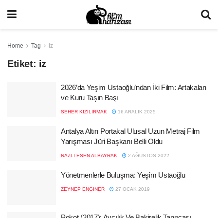
Home
Tag
iz
Etiket:
iz
2026’da Yeşim Ustaoğlu’ndan İki Film: Artakalan
ve Kuru Taşın Başı
SEHER KIZILIRMAK
16 ARALIK 2025
Antalya Altın Portakal Ulusal Uzun Metraj Film
Yarışması Jüri Başkanı Belli Oldu
NAZLI ESEN ALBAYRAK
2 AĞUSTOS 2022
Yönetmenlerle Buluşma: Yeşim Ustaoğlu
ZEYNEP ENGINER
27 OCAK 2019
Pokot (2017): Avcılık Ve Bakirelik Tanrıçası